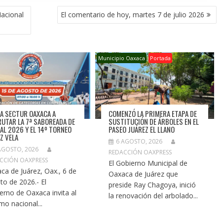
Nacional
El comentario de hoy, martes 7 de julio 2026
Municipio Oaxaca
Portada
TA SECTUR OAXACA A
COMENZÓ LA PRIMERA ETAPA DE
RUTAR LA 7ª SABOREADA DE
SUSTITUCIÓN DE ÁRBOLES EN EL
AL 2026 Y EL 14º TORNEO
PASEO JUÁREZ EL LLANO
EZ VELA
6 AGOSTO, 2026
AGOSTO, 2026
REDACCIÓN OAXPRESS
CCIÓN OAXPRESS
El Gobierno Municipal de
ca de Juárez, Oax., 6 de
Oaxaca de Juárez que
to de 2026.- El
preside Ray Chagoya, inició
erno de Oaxaca invita al
la renovación del arbolado...
smo nacional...