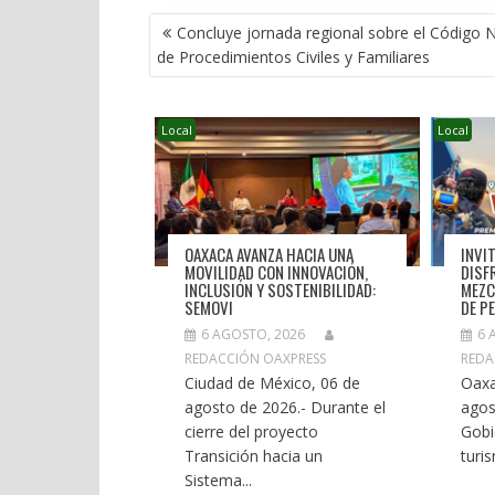
NAVEGACIÓN
Concluye jornada regional sobre el Código 
DE
de Procedimientos Civiles y Familiares
ENTRADAS
Local
Local
OAXACA AVANZA HACIA UNA
INVI
MOVILIDAD CON INNOVACIÓN,
DISF
INCLUSIÓN Y SOSTENIBILIDAD:
MEZC
SEMOVI
DE P
6 AGOSTO, 2026
6 
REDACCIÓN OAXPRESS
REDA
Ciudad de México, 06 de
Oaxa
agosto de 2026.- Durante el
agos
cierre del proyecto
Gobi
Transición hacia un
turi
Sistema...