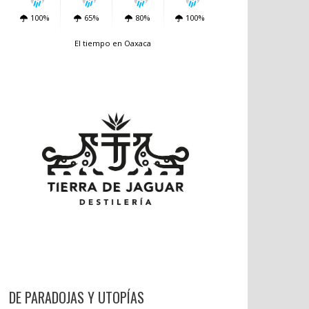
100%
65%
80%
100%
El tiempo en Oaxaca
DE PARADOJAS Y UTOPÍAS