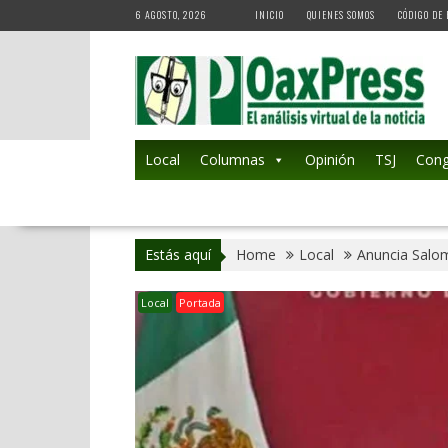
Skip
6 AGOSTO, 2026
INICIO
QUIENES SOMOS
CÓDIGO DE 
to
content
Local
Columnas
Opinión
TSJ
Cong
Estás aquí
Home
Local
Anuncia Salom
Local
Portada