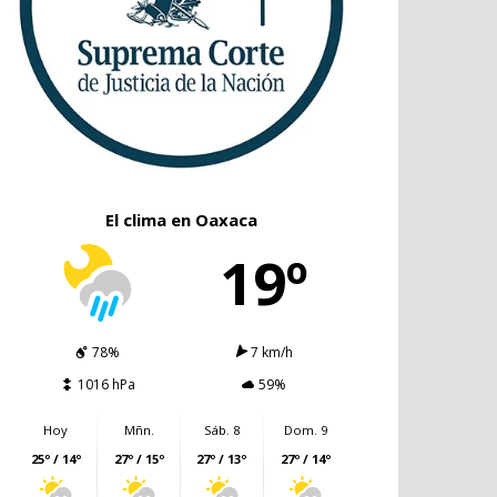
El clima en Oaxaca
19º
78%
7 km/h
1016 hPa
59%
Hoy
Mñn.
Sáb. 8
Dom. 9
25º / 14º
27º / 15º
27º / 13º
27º / 14º