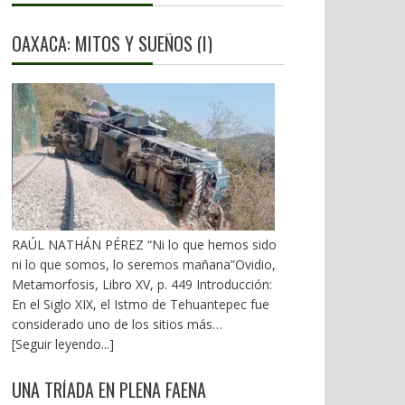
OAXACA: MITOS Y SUEÑOS (I)
RAÚL NATHÁN PÉREZ “Ni lo que hemos sido
ni lo que somos, lo seremos mañana”Ovidio,
Metamorfosis, Libro XV, p. 449 Introducción:
En el Siglo XIX, el Istmo de Tehuantepec fue
considerado uno de los sitios más
estratégicos a nivel mundial. En la mira de los
[Seguir leyendo...]
EU. A mediados del XX, los gobiernos
emanados del PRI iniciaron una serie de
UNA TRÍADA EN PLENA FAENA
proyectos, todos fracasados. Puente