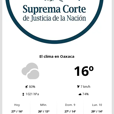
El clima en Oaxaca
16º
80%
7 km/h
1021 hPa
74%
Hoy
Mñn.
Dom. 9
Lun. 10
27º / 16º
26º / 13º
27º / 14º
29º / 14º