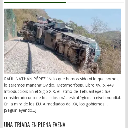
RAÚL NATHÁN PÉREZ “Ni lo que hemos sido ni lo que somos,
lo seremos mañana”Ovidio, Metamorfosis, Libro XV, p. 449
Introducción: En el Siglo XIX, el Istmo de Tehuantepec fue
considerado uno de los sitios más estratégicos a nivel mundial.
En la mira de los EU. A mediados del XX, los gobiernos
emanados del PRI iniciaron una serie de proyectos, todos
[Seguir leyendo...]
fracasados. Puente Multimodal Transístmico, Corredor
Transístmico, Proyecto Alfa-Omega, Plan Puebla-Panamá y
UNA TRÍADA EN PLENA FAENA