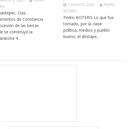
 AGOSTO, 2025
PEDRO
2 AGOSTO, 2025
PEDRO
ERO
BOTERO
antepec, Oax.-
Pedro BOTERO Lo que fue
mentos de Constancia
tomado, por la clase
osesión de las tierras
política, medios y pueblo
e se construyó la
bueno, el destape...
ratoria 4...