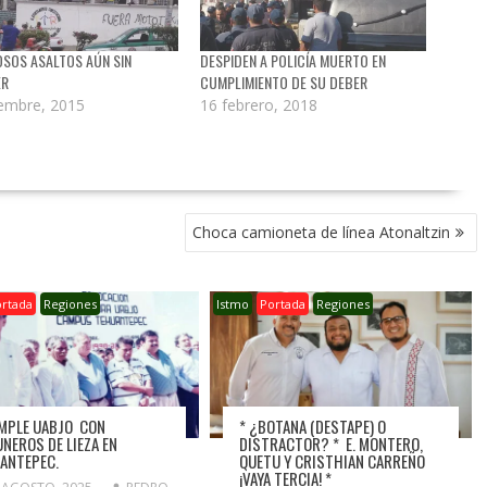
SOS ASALTOS AÚN SIN
DESPIDEN A POLICÍA MUERTO EN
ER
CUMPLIMIENTO DE SU DEBER
iembre, 2015
16 febrero, 2018
Choca camioneta de línea Atonaltzin
ortada
Regiones
Istmo
Portada
Regiones
MPLE UABJO CON
* ¿BOTANA (DESTAPE) O
NEROS DE LIEZA EN
DISTRACTOR? * E. MONTERO,
ANTEPEC.
QUETU Y CRISTHIAN CARREÑO
¡VAYA TERCIA! *