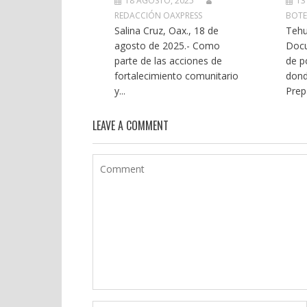
18 AGOSTO, 2025
13
REDACCIÓN OAXPRESS
BOT
Salina Cruz, Oax., 18 de
Tehu
agosto de 2025.- Como
Docu
parte de las acciones de
de p
fortalecimiento comunitario
dond
y...
Prepa
LEAVE A COMMENT