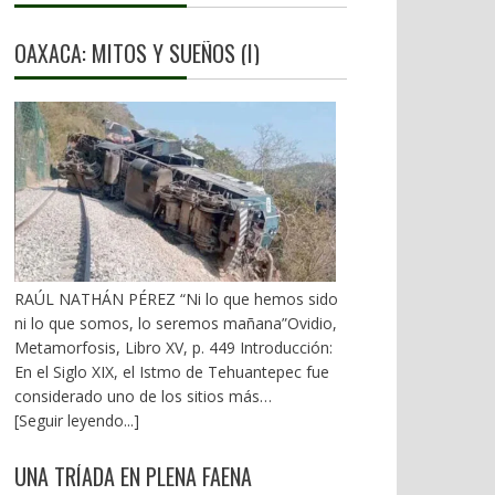
OAXACA: MITOS Y SUEÑOS (I)
RAÚL NATHÁN PÉREZ “Ni lo que hemos sido
ni lo que somos, lo seremos mañana”Ovidio,
Metamorfosis, Libro XV, p. 449 Introducción:
En el Siglo XIX, el Istmo de Tehuantepec fue
considerado uno de los sitios más
estratégicos a nivel mundial. En la mira de los
[Seguir leyendo...]
EU. A mediados del XX, los gobiernos
emanados del PRI iniciaron una serie de
UNA TRÍADA EN PLENA FAENA
proyectos, todos fracasados. Puente