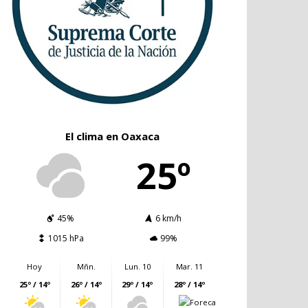
El clima en Oaxaca
25º
45%
6 km/h
1015 hPa
99%
Hoy
Mñn.
Lun. 10
Mar. 11
25º / 14º
26º / 14º
29º / 14º
28º / 14º