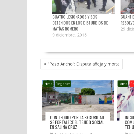
CUATRO LESIONADOS Y SEIS
CUANTIO
DETENIDOS EN LOS DISTURBIOS DE
RESOLV
MATÍAS ROMERO
29 dic
9 diciembre, 2016
NAVEGACIÓN
“Paso Ancho”: Disputa añeja y mortal
DE
ENTRADAS
Istmo
Regiones
Istmo
P
CON TEQUIO POR LA SEGURIDAD
INCU
SE FORTALECE EL TEJIDO SOCIAL
COMU
EN SALINA CRUZ
TEHU