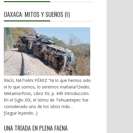
OAXACA: MITOS Y SUEÑOS (I)
RAÚL NATHÁN PÉREZ “Ni lo que hemos sido
ni lo que somos, lo seremos mañana”Ovidio,
Metamorfosis, Libro XV, p. 449 Introducción:
En el Siglo XIX, el Istmo de Tehuantepec fue
considerado uno de los sitios más
estratégicos a nivel mundial. En la mira de los
[Seguir leyendo...]
EU. A mediados del XX, los gobiernos
emanados del PRI iniciaron una serie de
UNA TRÍADA EN PLENA FAENA
proyectos, todos fracasados. Puente