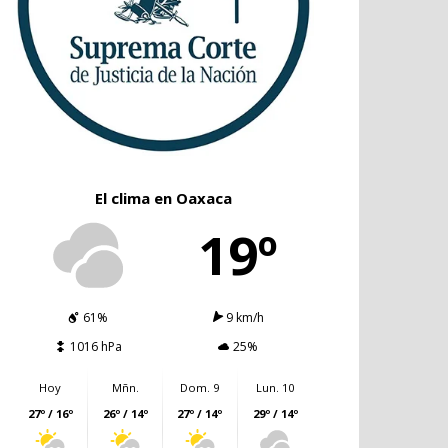
El clima en Oaxaca
19º
61%
9 km/h
1016 hPa
25%
Hoy
Mñn.
Dom. 9
Lun. 10
27º / 16º
26º / 14º
27º / 14º
29º / 14º