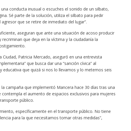
s una conducta inusual o escuches el sonido de un silbato,
na. Sé parte de la solución, utiliza el silbato para pedir
 agresor que se retire de inmediato del lugar”.
nsuficiente, aseguran que ante una situación de acoso producir
y recriminan que deja en la víctima y la ciudadanía la
ostigamiento.
la Ciudad, Patricia Mercado, aseguró en una entrevista
mplementaria” que busca dar una “sanción cívica” al
y educativa que quizá si nos lo llevamos y lo metemos seis
e la campaña que implementó Mancera hace 30 días tras una
ue contempla el aumento de espacios exclusivos para mujeres
transporte público.
iento, específicamente en el transporte público. No tiene
iolencia para la que necesitamos tomar otras medidas”,