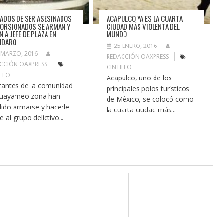
ADOS DE SER ASESINADOS
ACAPULCO YA ES LA CUARTA
TORSIONADOS SE ARMAN Y
CIUDAD MÁS VIOLENTA DEL
 A JEFE DE PLAZA EN
MUNDO
NDARO
25 ENERO, 2016
 MARZO, 2016
REDACCIÓN OAXPRESS
CCIÓN OAXPRESS
CINTILLO
ILLO
Acapulco, uno de los
tantes de la comunidad
principales polos turísticos
Guayameo zona han
de México, se colocó como
dido armarse y hacerle
la cuarta ciudad más...
e al grupo delictivo...