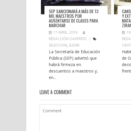
SEP SANCIONARÁ A MÁS DE 13
CANS
MIL MAESTROS POR
Y EX
AUSENTARSE DE CLASES PARA
MATAN
MARCHAR
ZIRA
17 ABRIL, 2016
19
REDACCIÓN OAXPRESS
REDA
SELECCION
,
SLIDER
CINT
La Secretaría de Educación
Habi
Pública (SEP) advirtió que
de 
habrá firmeza en
deci
descuentos a maestros y,
frent
en...
LEAVE A COMMENT