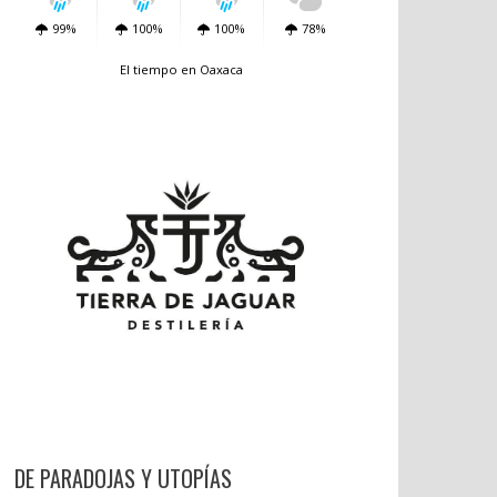
99%
100%
100%
78%
El tiempo en Oaxaca
DE PARADOJAS Y UTOPÍAS