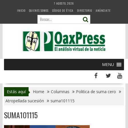
Skip
7 AGOSTO, 2026
to
INICIO
QUIENES SOMOS
CÓDIGO DE ÉTICA
DIRECTORIO
ANÚNCIATE
content
MENU
Estás aquí
Home
Columnas
Politica de suma cero
Atropellada sucesión
suma101115
SUMA101115