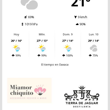
21º
69%
9 km/h
1019 hPa
90%
Hoy
Mñn.
Dom. 9
Lun. 10
26º / 16º
27º / 13º
27º / 14º
29º / 14º
99%
99%
100%
75%
El tiempo en Oaxaca