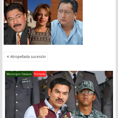
NAVEGACIÓN
Atropellada sucesión
DE
ENTRADAS
Municipio Oaxaca
Portada