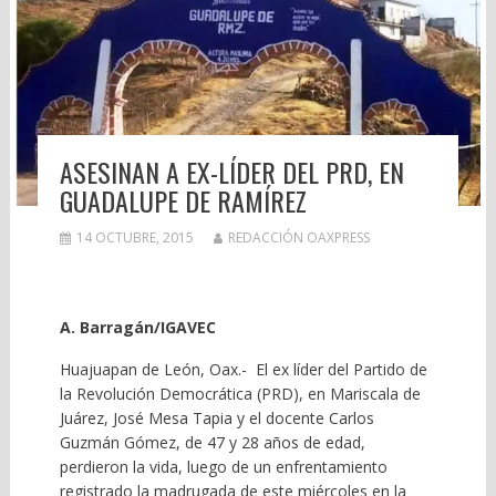
ASESINAN A EX-LÍDER DEL PRD, EN
GUADALUPE DE RAMÍREZ
14 OCTUBRE, 2015
REDACCIÓN OAXPRESS
A. Barragán/IGAVEC
Huajuapan de León, Oax.- El ex líder del Partido de
la Revolución Democrática (PRD), en Mariscala de
Juárez, José Mesa Tapia y el docente Carlos
Guzmán Gómez, de 47 y 28 años de edad,
perdieron la vida, luego de un enfrentamiento
registrado la madrugada de este miércoles en la