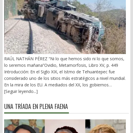
RAÚL NATHÁN PÉREZ “Ni lo que hemos sido ni lo que somos,
lo seremos mañana”Ovidio, Metamorfosis, Libro XV, p. 449
Introducción: En el Siglo XIX, el Istmo de Tehuantepec fue
considerado uno de los sitios más estratégicos a nivel mundial.
En la mira de los EU. A mediados del XX, los gobiernos
emanados del PRI iniciaron una serie de proyectos, todos
[Seguir leyendo...]
fracasados. Puente Multimodal Transístmico, Corredor
Transístmico, Proyecto Alfa-Omega, Plan Puebla-Panamá y
UNA TRÍADA EN PLENA FAENA
otros. En 2018, la 4T volvió a la carga, considerándolo uno de
sus proyectos emblemáticos. El costo fue altísimo, permeado
por la corrupción y la complicidad. Sobre la vieja vía inaugurada
por el general Porfirio Díaz (1907), se montaron nuevas vías. En