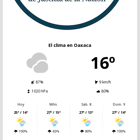
El clima en Oaxaca
16º
87%
9 km/h
1020 hPa
80%
Hoy
Mñn.
Sáb. 8
Dom. 9
25º / 14º
27º / 15º
27º / 13º
27º / 14º
100%
65%
80%
100%