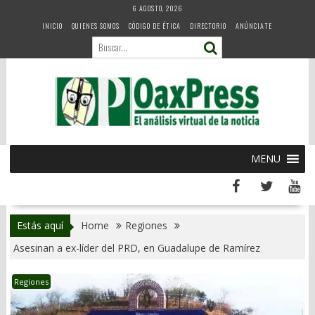
Skip
6 AGOSTO, 2026
to
INICIO
QUIENES SOMOS
CÓDIGO DE ÉTICA
DIRECTORIO
ANÚNCIATE
content
MENU
Estás aquí
Home
Regiones
Asesinan a ex-líder del PRD, en Guadalupe de Ramírez
Regiones