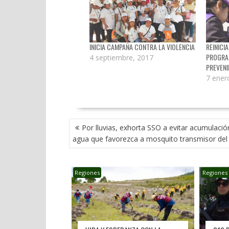
INICIA CAMPAÑA CONTRA LA VIOLENCIA
REINICI
PROGRA
4 septiembre, 2017
PREVENI
7 ener
NAVEGACIÓN
Por lluvias, exhorta SSO a evitar acumulació
DE
agua que favorezca a mosquito transmisor del
ENTRADAS
Regiones
Regiones