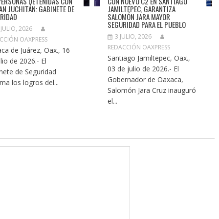
PERSONAS DETENIDAS CON
CON NUEVO C2 EN SANTIAGO
LAN JUCHITÁN: GABINETE DE
JAMILTEPEC, GARANTIZA
RIDAD
SALOMÓN JARA MAYOR
SEGURIDAD PARA EL PUEBLO
 JULIO, 2026
3 JULIO, 2026
CCIÓN OAXPRESS
REDACCIÓN OAXPRESS
ca de Juárez, Oax., 16
Santiago Jamiltepec, Oax.,
lio de 2026.- El
03 de julio de 2026.- El
nete de Seguridad
Gobernador de Oaxaca,
ma los logros del...
Salomón Jara Cruz inauguró
el...