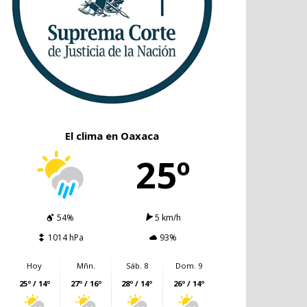
El clima en Oaxaca
25º
54%
5 km/h
1014 hPa
93%
Hoy
Mñn.
Sáb. 8
Dom. 9
25º / 14º
27º / 16º
28º / 14º
26º / 14º