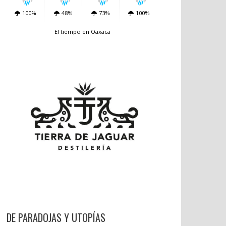
100%
48%
73%
100%
El tiempo en Oaxaca
DE PARADOJAS Y UTOPÍAS