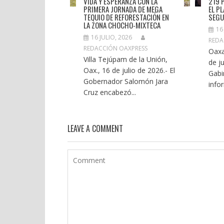
VIDA Y ESPERANZA CON LA
219 
PRIMERA JORNADA DE MEGA
EL P
TEQUIO DE REFORESTACIÓN EN
SEGU
LA ZONA CHOCHO-MIXTECA
16
16 JULIO, 2026
REDA
REDACCIÓN OAXPRESS
Oaxa
Villa Tejúpam de la Unión,
de ju
Oax., 16 de julio de 2026.- El
Gabi
Gobernador Salomón Jara
infor
Cruz encabezó...
LEAVE A COMMENT