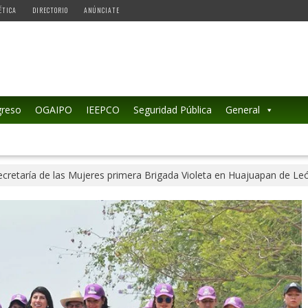
ÉTICA
DIRECTORIO
ANÚNCIATE
reso
OGAIPO
IEEPCO
Seguridad Pública
General
ecretaría de las Mujeres primera Brigada Violeta en Huajuapan de Le