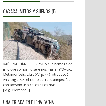
OAXACA: MITOS Y SUEÑOS (I)
RAÚL NATHÁN PÉREZ “Ni lo que hemos sido
ni lo que somos, lo seremos mañana”Ovidio,
Metamorfosis, Libro XV, p. 449 Introducción:
En el Siglo XIX, el Istmo de Tehuantepec fue
considerado uno de los sitios más
estratégicos a nivel mundial. En la mira de los
[Seguir leyendo...]
EU. A mediados del XX, los gobiernos
emanados del PRI iniciaron una serie de
UNA TRÍADA EN PLENA FAENA
proyectos, todos fracasados. Puente