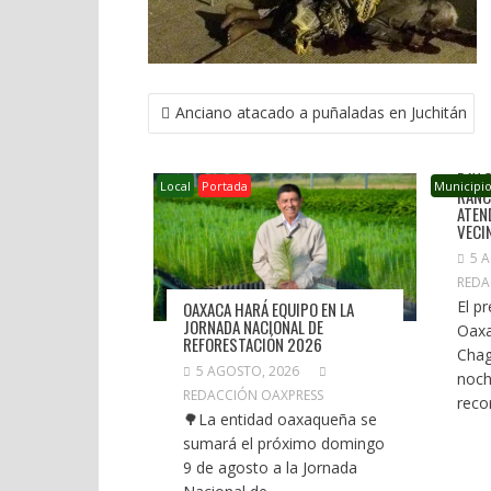
NAVEGACIÓN
Anciano atacado a puñaladas en Juchitán
DE
ENTRADAS
RAY 
Local
Portada
Municipi
RANC
ATEN
VECI
5 
REDA
El p
OAXACA HARÁ EQUIPO EN LA
JORNADA NACIONAL DE
Oaxa
REFORESTACIÓN 2026
Chag
5 AGOSTO, 2026
noch
REDACCIÓN OAXPRESS
recor
🌳La entidad oaxaqueña se
sumará el próximo domingo
9 de agosto a la Jornada