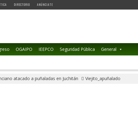
ÉTICA
DIRECTORIO
ANÚNCIATE
reso
OGAIPO
IEEPCO
Seguridad Pública
General
nciano atacado a puñaladas en Juchitán
Viejito_apuñalado