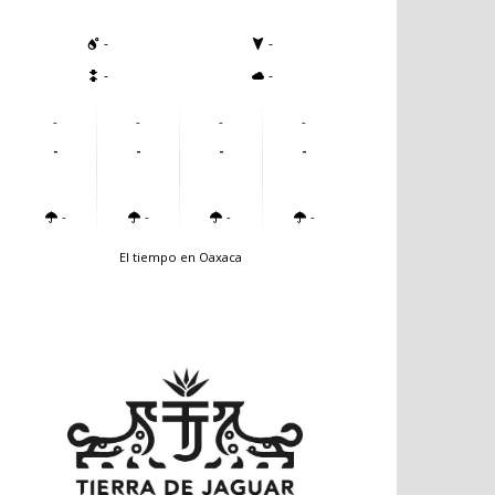
-
-
-
-
-
-
-
-
-
-
-
-
-
-
-
-
El tiempo en Oaxaca