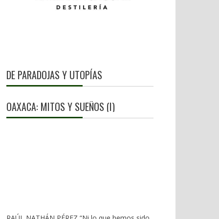
DE PARADOJAS Y UTOPÍAS
OAXACA: MITOS Y SUEÑOS (I)
RAÚL NATHÁN PÉREZ “Ni lo que hemos sido