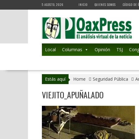
Skip
5 AGOSTO, 2026
INICIO
QUIENES SOMOS
CÓDIGO DE 
to
content
Local
Columnas
Opinión
TSJ
Cong
Estás aquí
Home
Seguridad Pública
A
VIEJITO_APUÑALADO