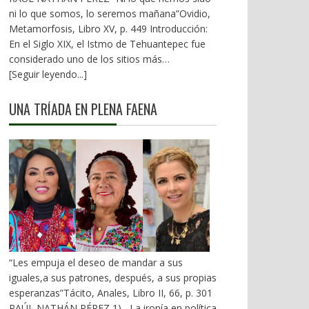
ni lo que somos, lo seremos mañana”Ovidio,
Metamorfosis, Libro XV, p. 449 Introducción:
En el Siglo XIX, el Istmo de Tehuantepec fue
considerado uno de los sitios más
estratégicos a nivel mundial. En la mira de los
[Seguir leyendo...]
EU. A mediados del XX, los gobiernos
emanados del PRI iniciaron una serie de
UNA TRÍADA EN PLENA FAENA
proyectos, todos fracasados. Puente
Multimodal Transístmico, Corredor
Transístmico, Proyecto Alfa-Omega, Plan
Puebla-Panamá y otros. En 2018, la 4T volvió
a la carga, considerándolo uno de sus
proyectos emblemáticos. El costo fue
altísimo, permeado por la corrupción y la
complicidad. Sobre la vieja vía inaugurada por
el general Porfirio Díaz (1907), se montaron
nuevas vías. En 2026 sigue siendo un fiasco.
“Les empuja el deseo de mandar a sus
1).- La primera falacia Se ha dicho que el
iguales,a sus patrones, después, a sus propias
Corredor Interoceánico del Istmo de
esperanzas”Tácito, Anales, Libro II, 66, p. 301
Tehuantepec (CIIT), competiría con el Canal
RAÚL NATHÁN PÉREZ 1).- La ironía en política