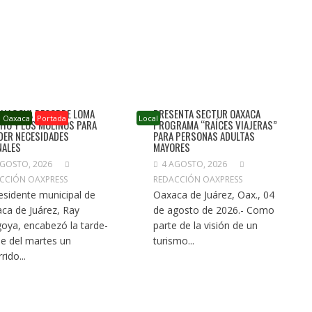
CHAGOYA RECORRE LOMA
PRESENTA SECTUR OAXACA
o Oaxaca
Portada
Local
HO Y LOS MOLINOS PARA
PROGRAMA “RAÍCES VIAJERAS”
DER NECESIDADES
PARA PERSONAS ADULTAS
NALES
MAYORES
AGOSTO, 2026
4 AGOSTO, 2026
CCIÓN OAXPRESS
REDACCIÓN OAXPRESS
residente municipal de
Oaxaca de Juárez, Oax., 04
ca de Juárez, Ray
de agosto de 2026.- Como
oya, encabezó la tarde-
parte de la visión de un
e del martes un
turismo...
rido...