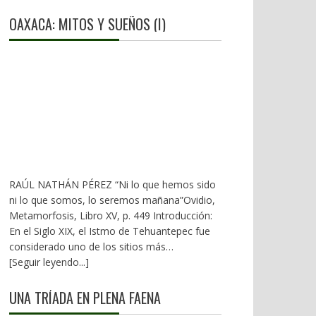
OAXACA: MITOS Y SUEÑOS (I)
RAÚL NATHÁN PÉREZ “Ni lo que hemos sido
ni lo que somos, lo seremos mañana”Ovidio,
Metamorfosis, Libro XV, p. 449 Introducción:
En el Siglo XIX, el Istmo de Tehuantepec fue
considerado uno de los sitios más
estratégicos a nivel mundial. En la mira de los
[Seguir leyendo...]
EU. A mediados del XX, los gobiernos
emanados del PRI iniciaron una serie de
UNA TRÍADA EN PLENA FAENA
proyectos, todos fracasados. Puente