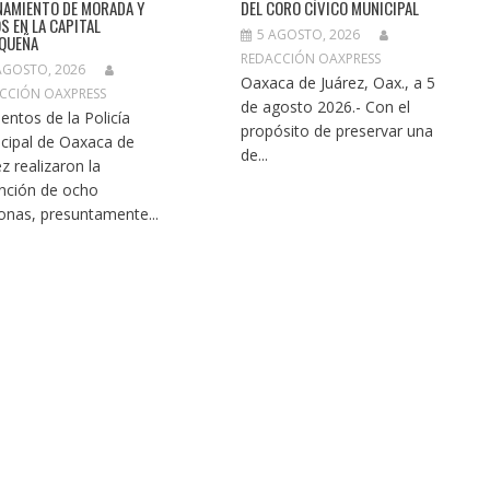
NAMIENTO DE MORADA Y
DEL CORO CÍVICO MUNICIPAL
S EN LA CAPITAL
5 AGOSTO, 2026
QUEÑA
REDACCIÓN OAXPRESS
AGOSTO, 2026
Oaxaca de Juárez, Oax., a 5
CCIÓN OAXPRESS
de agosto 2026.- Con el
entos de la Policía
propósito de preservar una
cipal de Oaxaca de
de...
ez realizaron la
nción de ocho
onas, presuntamente...