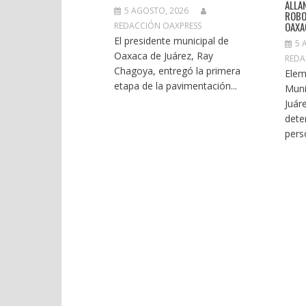
ALLA
5 AGOSTO, 2026
ROBO
OAXA
REDACCIÓN OAXPRESS
El presidente municipal de
5 
Oaxaca de Juárez, Ray
REDA
Chagoya, entregó la primera
Elem
etapa de la pavimentación...
Muni
Juár
dete
pers