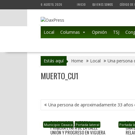
Skip
6 AGOSTO, 2026
INICIO
QUIENES SOMOS
CÓDIGO DE 
to
content
Local
Columnas
Opinión
TSJ
Cong
Estás aquí
Home
Local
Una persona 
MUERTO_CU1
NAVEGACIÓN
Una persona de aproximadamente 33 años 
DE
ENTRADAS
RAY CHAGOYA ENTREGA
POLI
Municipio Oaxaca
Portada lateral
Portada l
PRIMERA ETAPA DE LA CALLE
UNA 
UNIÓN Y PROGRESO EN VIGUERA
RELA