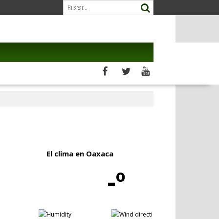
El clima en Oaxaca
-º
-
-