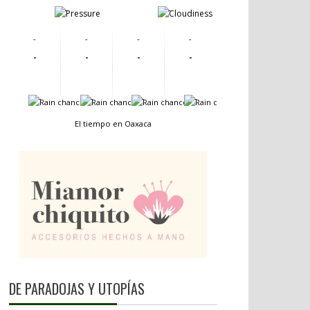
-
-
-
-
-
-
-
-
-
-
-
-
-
-
El tiempo en Oaxaca
DE PARADOJAS Y UTOPÍAS