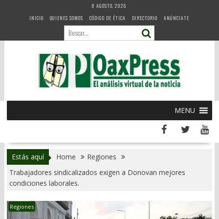
Skip
8 AGOSTO, 2026
to
INICIO
QUIENES SOMOS
CÓDIGO DE ÉTICA
DIRECTORIO
ANÚNCIATE
content
MENU
Estás aquí
Home
Regiones
Trabajadores sindicalizados exigen a Donovan mejores
condiciones laborales.
Regiones