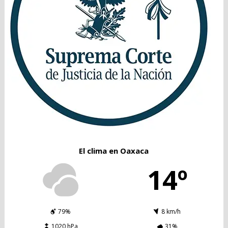
El clima en Oaxaca
14º
79%
8 km/h
1020 hPa
31%