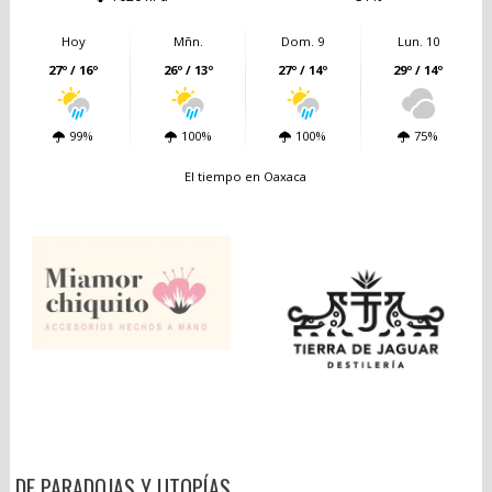
Hoy
Mñn.
Dom. 9
Lun. 10
27º / 16º
26º / 13º
27º / 14º
29º / 14º
99%
100%
100%
75%
El tiempo en Oaxaca
DE PARADOJAS Y UTOPÍAS