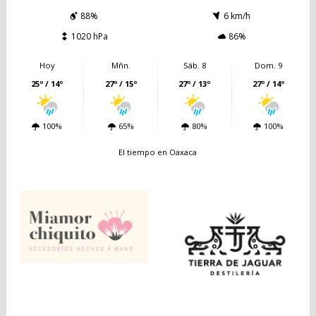
88%
6 km/h
1020 hPa
86%
Hoy
Mñn.
Sáb. 8
Dom. 9
25º / 14º
27º / 15º
27º / 13º
27º / 14º
100%
65%
80%
100%
El tiempo en Oaxaca