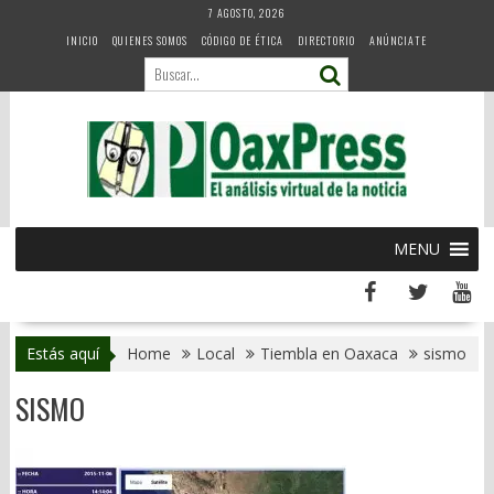
Skip
7 AGOSTO, 2026
to
INICIO
QUIENES SOMOS
CÓDIGO DE ÉTICA
DIRECTORIO
ANÚNCIATE
content
MENU
Estás aquí
Home
Local
Tiembla en Oaxaca
sismo
SISMO