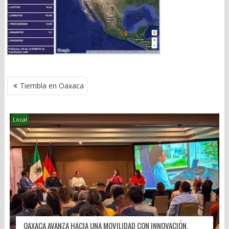
NAVEGACIÓN
Tiembla en Oaxaca
DE
ENTRADAS
Local
OAXACA AVANZA HACIA UNA MOVILIDAD CON INNOVACIÓN,