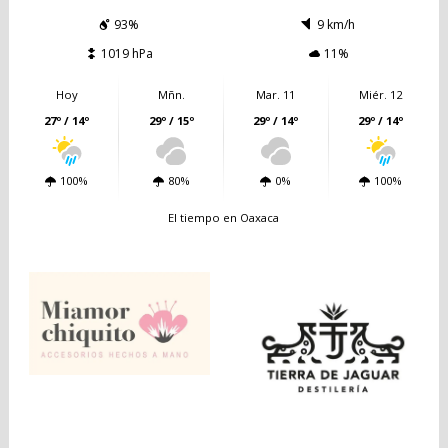
93%
9 km/h
1019 hPa
11%
Hoy
Mñn.
Mar. 11
Miér. 12
27º / 14º
29º / 15º
29º / 14º
29º / 14º
100%
80%
0%
100%
El tiempo en Oaxaca