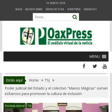
Skip
10 AGOSTO, 2026
to
INICIO
QUIENES SOMOS
CÓDIGO DE ÉTICA
DIRECTORIO
ANÚNCIATE
content
MENU
Estás aquí
Home
TSJ
Poder Judicial del Estado y el colectivo “Manos Mágicas” suman
esfuerzos para promover la cultura de inclusión
Portada lateral
TSJ