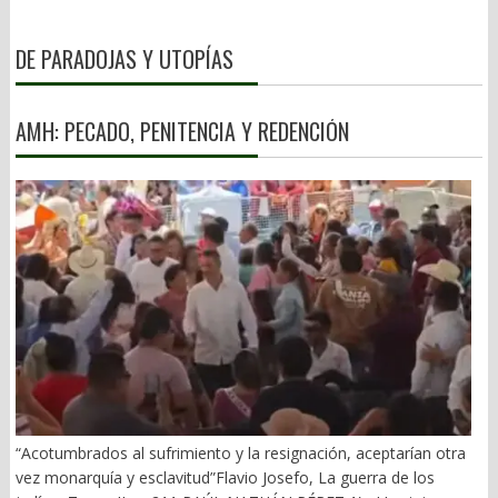
DE PARADOJAS Y UTOPÍAS
AMH: PECADO, PENITENCIA Y REDENCIÓN
“Acotumbrados al sufrimiento y la resignación, aceptarían otra
vez monarquía y esclavitud”Flavio Josefo, La guerra de los