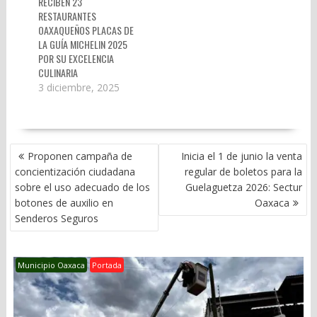
RECIBEN 23
RESTAURANTES
OAXAQUEÑOS PLACAS DE
LA GUÍA MICHELIN 2025
POR SU EXCELENCIA
CULINARIA
3 diciembre, 2025
NAVEGACIÓN
Proponen campaña de
Inicia el 1 de junio la venta
DE
concientización ciudadana
regular de boletos para la
ENTRADAS
sobre el uso adecuado de los
Guelaguetza 2026: Sectur
botones de auxilio en
Oaxaca
Senderos Seguros
Municipio Oaxaca
Portada