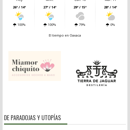
26º / 14º
27º / 14º
29º / 15º
28º / 14º
100%
100%
79%
0%
El tiempo en Oaxaca
DE PARADOJAS Y UTOPÍAS