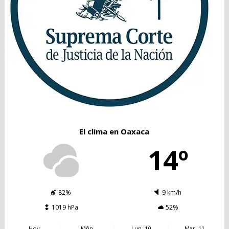
El clima en Oaxaca
14º
82%
9 km/h
1019 hPa
52%
Hoy
Mñn.
Lun. 10
Mar. 11