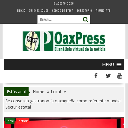
Skip
8 AGOSTO, 2026
to
INICIO
QUIENES SOMOS
CÓDIGO DE ÉTICA
DIRECTORIO
ANÚNCIATE
content
MENU
Estás aquí
Home
Local
Se consolida gastronomía oaxaqueña como referente mundial:
Sectur estatal
Local
Portada