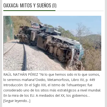
OAXACA: MITOS Y SUEÑOS (I)
RAÚL NATHÁN PÉREZ “Ni lo que hemos sido ni lo que somos,
lo seremos mañana”Ovidio, Metamorfosis, Libro XV, p. 449
Introducción: En el Siglo XIX, el Istmo de Tehuantepec fue
considerado uno de los sitios más estratégicos a nivel mundial.
En la mira de los EU. A mediados del XX, los gobiernos
emanados del PRI iniciaron una serie de proyectos, todos
[Seguir leyendo...]
fracasados. Puente Multimodal Transístmico, Corredor