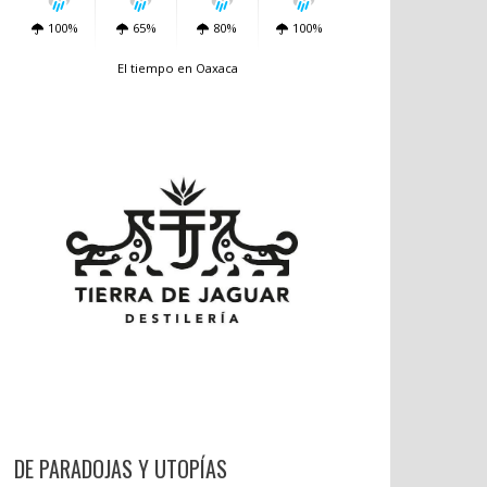
100%
65%
80%
100%
El tiempo en Oaxaca
DE PARADOJAS Y UTOPÍAS