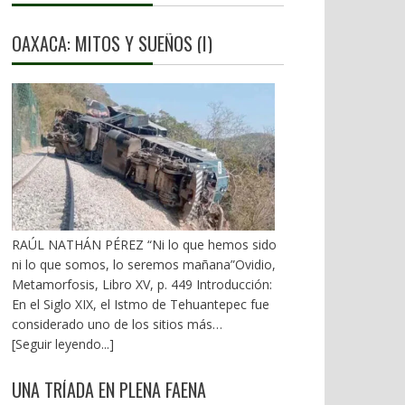
OAXACA: MITOS Y SUEÑOS (I)
RAÚL NATHÁN PÉREZ “Ni lo que hemos sido
ni lo que somos, lo seremos mañana”Ovidio,
Metamorfosis, Libro XV, p. 449 Introducción:
En el Siglo XIX, el Istmo de Tehuantepec fue
considerado uno de los sitios más
estratégicos a nivel mundial. En la mira de los
[Seguir leyendo...]
EU. A mediados del XX, los gobiernos
emanados del PRI iniciaron una serie de
UNA TRÍADA EN PLENA FAENA
proyectos, todos fracasados. Puente