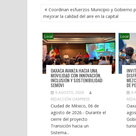
NAVEGACIÓN
Coordinan esfuerzos Municipio y Gobierno p
DE
mejorar la calidad del aire en la capital
ENTRADAS
Local
Local
OAXACA AVANZA HACIA UNA
INVI
MOVILIDAD CON INNOVACIÓN,
DISF
INCLUSIÓN Y SOSTENIBILIDAD:
MEZC
SEMOVI
DE P
6 AGOSTO, 2026
6 
REDACCIÓN OAXPRESS
REDA
Ciudad de México, 06 de
Oaxa
agosto de 2026.- Durante el
agos
cierre del proyecto
Gobi
Transición hacia un
turi
Sistema...