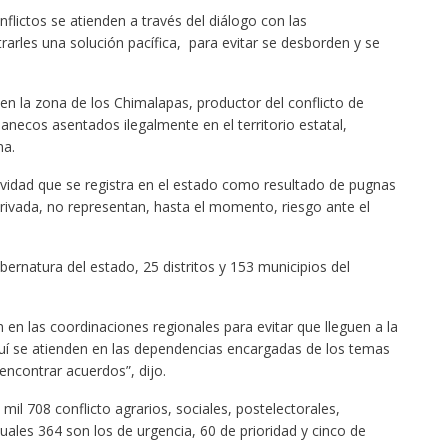
flictos se atienden a través del diálogo con las
rarles una solución
pací
fica, para evitar se desborden y se
en la zona de los Chimalapas, productor del conflicto de
anecos asentados ilegalmente en el territorio estatal
,
na
.
ividad que se reg
istra en el e
stado como resultado de pugnas
privada
,
no representan, hasta el momento, riesgo ante el
bernatura del e
stado,
25 distritos y 153
municipios del
 en las coordinaciones regionales para evitar que lleguen a la
quí se atienden en las dependencias encargadas de los temas
 encontrar acuerdos”
, dijo
.
mil 708 conflicto agrarios, sociales, postelectorales,
 cuales 364 son los de urgencia, 60 de prioridad y cinco de