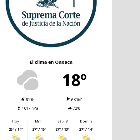
El clima en Oaxaca
18º
81%
9 km/h
1017 hPa
72%
Hoy
Mñn.
Sáb. 8
Dom. 9
25º / 14º
27º / 15º
27º / 13º
27º / 14º