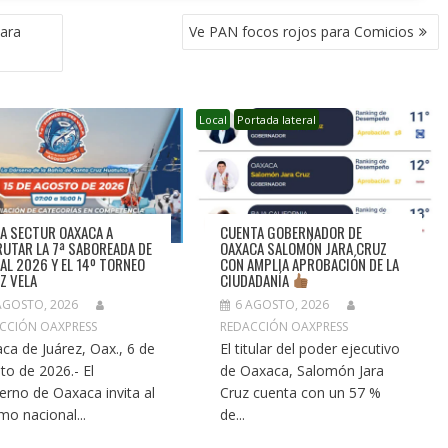
ara
Ve PAN focos rojos para Comicios
Local
Portada lateral
TA SECTUR OAXACA A
CUENTA GOBERNADOR DE
RUTAR LA 7ª SABOREADA DE
OAXACA SALOMÓN JARA CRUZ
AL 2026 Y EL 14º TORNEO
CON AMPLIA APROBACIÓN DE LA
EZ VELA
CIUDADANÍA
AGOSTO, 2026
6 AGOSTO, 2026
CCIÓN OAXPRESS
REDACCIÓN OAXPRESS
ca de Juárez, Oax., 6 de
El titular del poder ejecutivo
to de 2026.- El
de Oaxaca, Salomón Jara
erno de Oaxaca invita al
Cruz cuenta con un 57 %
smo nacional...
de...