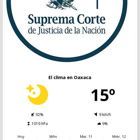
El clima en Oaxaca
15º
92%
9 km/h
1019 hPa
9%
Hoy
Mñn.
Mar. 11
Miér. 12