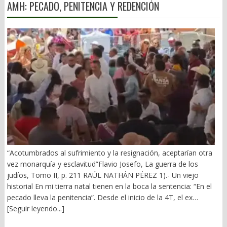
AMH: PECADO, PENITENCIA Y REDENCIÓN
“Acotumbrados al sufrimiento y la resignación, aceptarían otra
vez monarquía y esclavitud”Flavio Josefo, La guerra de los
judíos, Tomo II, p. 211 RAÚL NATHÁN PÉREZ 1).- Un viejo
historial En mi tierra natal tienen en la boca la sentencia: “En el
pecado lleva la penitencia”. Desde el inicio de la 4T, el ex
gobernador Alejandro Murat ha arrastrado un mal fario. El 21 de
[Seguir leyendo...]
diciembre de 2018 vivió los 10 minutos más largos de su vida.