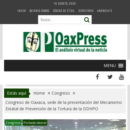
Skip
10 AGOSTO, 2026
to
INICIO
QUIENES SOMOS
CÓDIGO DE ÉTICA
DIRECTORIO
ANÚNCIATE
content
MENU
Estás aquí
Home
Congreso
Congreso de Oaxaca, sede de la presentación del Mecanismo
Estatal de Prevención de la Tortura de la DDHPO
Congreso
Portada lateral