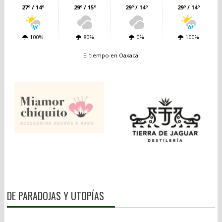
27º / 14º
29º / 15º
29º / 14º
29º / 14º
100%
80%
0%
100%
El tiempo en Oaxaca
DE PARADOJAS Y UTOPÍAS