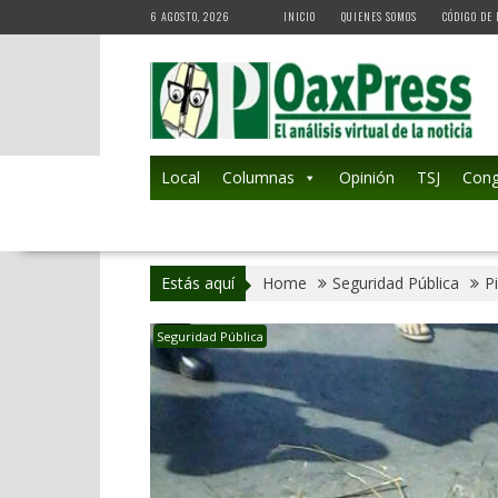
Skip
6 AGOSTO, 2026
INICIO
QUIENES SOMOS
CÓDIGO DE 
to
content
Local
Columnas
Opinión
TSJ
Cong
Estás aquí
Home
Seguridad Pública
P
Seguridad Pública