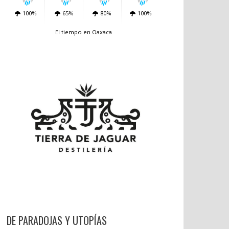
100%
65%
80%
100%
El tiempo en Oaxaca
DE PARADOJAS Y UTOPÍAS