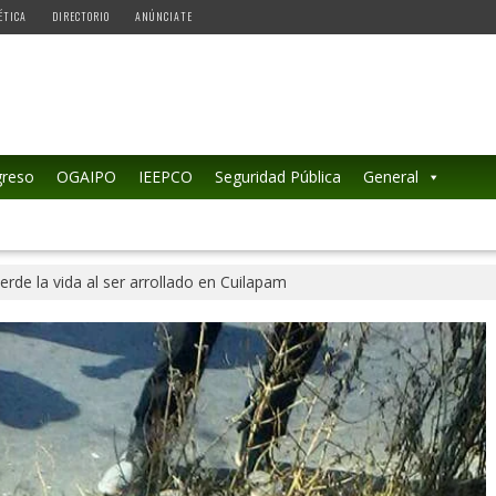
ÉTICA
DIRECTORIO
ANÚNCIATE
reso
OGAIPO
IEEPCO
Seguridad Pública
General
ierde la vida al ser arrollado en Cuilapam