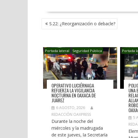
NAVEGACIÓN
S.22: ¿Reorganización o debacle?
DE
ENTRADAS
Portada lateral
Seguridad Pública
Portada l
OPERATIVO LUCIÉRNAGA
POLI
REFUERZA LA VIGILANCIA
UNA 
NOCTURNA EN OAXACA DE
RELA
JUÁREZ
ALLA
ROBO
6 AGOSTO, 2026
OAXA
REDACCIÓN OAXPRESS
5 
Durante la noche del
REDA
miércoles y la madrugada
Elem
de este jueves, la Secretaría
Muni