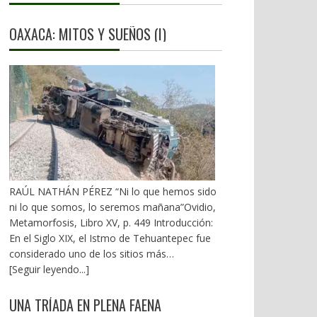
OAXACA: MITOS Y SUEÑOS (I)
RAÚL NATHÁN PÉREZ “Ni lo que hemos sido
ni lo que somos, lo seremos mañana”Ovidio,
Metamorfosis, Libro XV, p. 449 Introducción:
En el Siglo XIX, el Istmo de Tehuantepec fue
considerado uno de los sitios más
estratégicos a nivel mundial. En la mira de los
[Seguir leyendo...]
EU. A mediados del XX, los gobiernos
emanados del PRI iniciaron una serie de
UNA TRÍADA EN PLENA FAENA
proyectos, todos fracasados. Puente