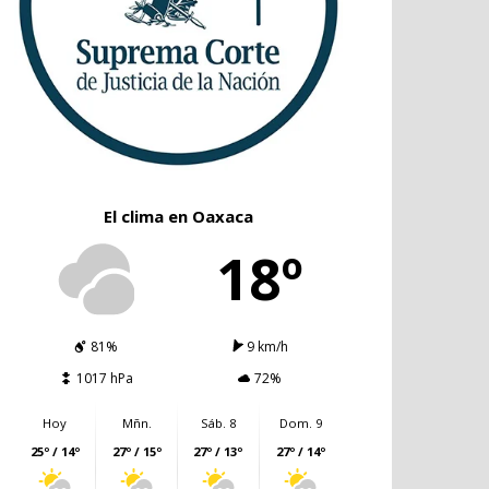
El clima en Oaxaca
18º
81%
9 km/h
1017 hPa
72%
Hoy
Mñn.
Sáb. 8
Dom. 9
25º / 14º
27º / 15º
27º / 13º
27º / 14º