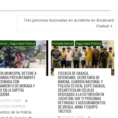
Tres personas lesionadas en accidente en Boulevard
Chahué
ateral
Seguridad Pública
Portada lateral
Seguridad Pública
CÍA MUNICIPAL DETIENE A
FISCALÍA DE OAXACA,
BANDA PRESUNTAMENTE
DEFENSAMX, SECRETARÍA DE
CIONADA CON
MARINA, GUARDIA NACIONAL Y
NAMIENTO DE MORADA Y
POLICÍA ESTATAL SSPC OAXACA,
S EN LA CAPITAL
DESARTICULAN CÉLULAS
QUEÑA
DEDICADAS A LA EXTORSIÓN EN
JUCHITÁN; HAY 11 PERSONAS
AGOSTO, 2026
DETENIDAS Y ASEGURAMIENTOS
DE DROGA, ARMA Y EQUIPO
CCIÓN OAXPRESS
TÁCTICO
entos de la Policía
31 JULIO, 2026
cipal de Oaxaca de