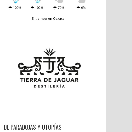
100%
100%
79%
0%
El tiempo en Oaxaca
DE PARADOJAS Y UTOPÍAS