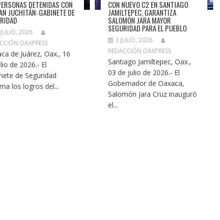
PERSONAS DETENIDAS CON
CON NUEVO C2 EN SANTIAGO
LAN JUCHITÁN: GABINETE DE
JAMILTEPEC, GARANTIZA
RIDAD
SALOMÓN JARA MAYOR
SEGURIDAD PARA EL PUEBLO
 JULIO, 2026
3 JULIO, 2026
CCIÓN OAXPRESS
REDACCIÓN OAXPRESS
ca de Juárez, Oax., 16
Santiago Jamiltepec, Oax.,
lio de 2026.- El
03 de julio de 2026.- El
nete de Seguridad
Gobernador de Oaxaca,
ma los logros del...
Salomón Jara Cruz inauguró
el...