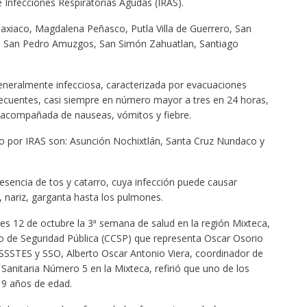
Infecciones Respiratorias Agudas (IRAS).
axiaco, Magdalena Peñasco, Putla Villa de Guerrero, San
, San Pedro Amuzgos, San Simón Zahuatlan, Santiago
eneralmente infecciosa, caracterizada por evacuaciones
frecuentes, casi siempre en número mayor a tres en 24 horas,
 acompañada de nauseas, vómitos y fiebre.
go por IRAS son: Asunción Nochixtlán, Santa Cruz Nundaco y
esencia de tos y catarro, cuya infección puede causar
nariz, garganta hasta los pulmones.
s 12 de octubre la 3ª semana de salud en la región Mixteca,
no de Seguridad Pública (CCSP) que representa Oscar Osorio
ISSSTES y SSO, Alberto Oscar Antonio Viera, coordinador de
n Sanitaria Número 5 en la Mixteca, refirió que uno de los
 9 años de edad.