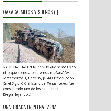
OAXACA: MITOS Y SUEÑOS (I)
RAÚL NATHÁN PÉREZ “Ni lo que hemos sido
ni lo que somos, lo seremos mañana”Ovidio,
Metamorfosis, Libro XV, p. 449 Introducción:
En el Siglo XIX, el Istmo de Tehuantepec fue
considerado uno de los sitios más
estratégicos a nivel mundial. En la mira de los
[Seguir leyendo...]
EU. A mediados del XX, los gobiernos
emanados del PRI iniciaron una serie de
UNA TRÍADA EN PLENA FAENA
proyectos, todos fracasados. Puente