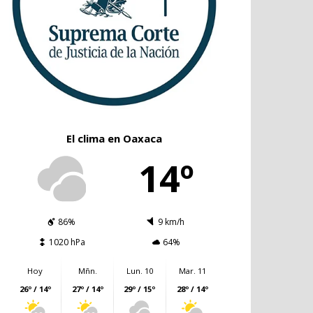
El clima en Oaxaca
14º
86%
9 km/h
1020 hPa
64%
Hoy
Mñn.
Lun. 10
Mar. 11
26º / 14º
27º / 14º
29º / 15º
28º / 14º