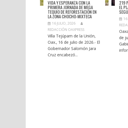
VIDA Y ESPERANZA CON LA
219 
PRIMERA JORNADA DE MEGA
EL P
TEQUIO DE REFORESTACIÓN EN
SEGU
LA ZONA CHOCHO-MIXTECA
16
16 JULIO, 2026
REDA
REDACCIÓN OAXPRESS
Oaxa
Villa Tejúpam de la Unión,
de ju
Oax., 16 de julio de 2026.- El
Gabi
Gobernador Salomón Jara
infor
Cruz encabezó...