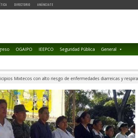
ÉTICA
DIRECTORIO
ANÚNCIATE
reso
OGAIPO
IEEPCO
Seguridad Pública
General
ipios Mixtecos con alto riesgo de enfermedades diarreicas y respira