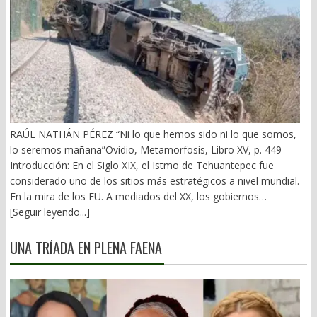
RAÚL NATHÁN PÉREZ “Ni lo que hemos sido ni lo que somos,
lo seremos mañana”Ovidio, Metamorfosis, Libro XV, p. 449
Introducción: En el Siglo XIX, el Istmo de Tehuantepec fue
considerado uno de los sitios más estratégicos a nivel mundial.
En la mira de los EU. A mediados del XX, los gobiernos
emanados del PRI iniciaron una serie de proyectos, todos
[Seguir leyendo...]
fracasados. Puente Multimodal Transístmico, Corredor
Transístmico, Proyecto Alfa-Omega, Plan Puebla-Panamá y
UNA TRÍADA EN PLENA FAENA
otros. En 2018, la 4T volvió a la carga, considerándolo uno de
sus proyectos emblemáticos. El costo fue altísimo, permeado
por la corrupción y la complicidad. Sobre la vieja vía inaugurada
por el general Porfirio Díaz (1907), se montaron nuevas vías. En