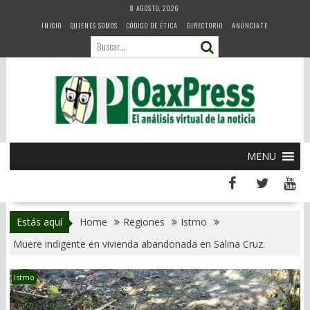
Skip
8 AGOSTO, 2026
to
INICIO
QUIENES SOMOS
CÓDIGO DE ÉTICA
DIRECTORIO
ANÚNCIATE
content
MENU
Estás aquí
Home
Regiones
Istmo
Muere indigente en vivienda abandonada en Salina Cruz.
Istmo