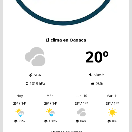
El clima en Oaxaca
20º
61%
6 km/h
1019 hPa
98%
Hoy
Mñn.
Lun. 10
Mar. 11
25º / 14º
26º / 14º
29º / 14º
28º / 14º
99%
100%
84%
0%
El tiempo en Oaxaca