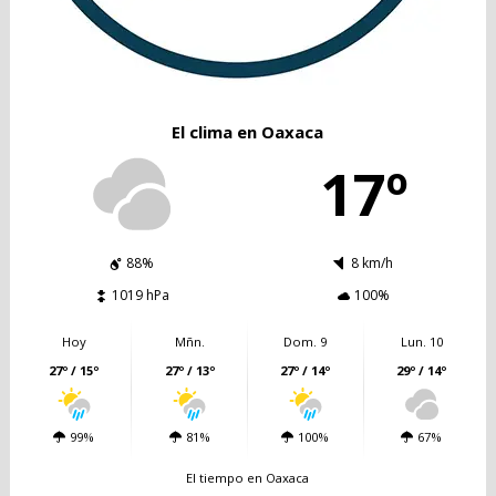
El clima en Oaxaca
17º
88%
8 km/h
1019 hPa
100%
Hoy
Mñn.
Dom. 9
Lun. 10
27º / 15º
27º / 13º
27º / 14º
29º / 14º
99%
81%
100%
67%
El tiempo en Oaxaca