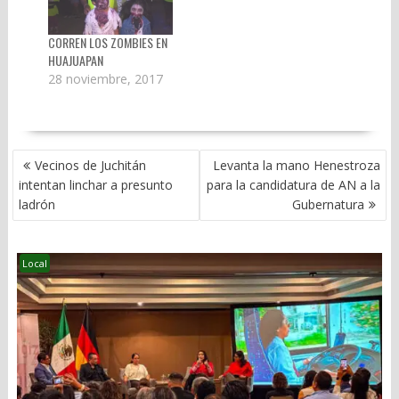
CORREN LOS ZOMBIES EN
HUAJUAPAN
28 noviembre, 2017
NAVEGACIÓN
Vecinos de Juchitán
Levanta la mano Henestroza
DE
intentan linchar a presunto
para la candidatura de AN a la
ENTRADAS
ladrón
Gubernatura
Local