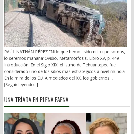
RAÚL NATHÁN PÉREZ “Ni lo que hemos sido ni lo que somos,
lo seremos mañana”Ovidio, Metamorfosis, Libro XV, p. 449
Introducción: En el Siglo XIX, el Istmo de Tehuantepec fue
considerado uno de los sitios más estratégicos a nivel mundial.
En la mira de los EU. A mediados del XX, los gobiernos
emanados del PRI iniciaron una serie de proyectos, todos
[Seguir leyendo...]
fracasados. Puente Multimodal Transístmico, Corredor
Transístmico, Proyecto Alfa-Omega, Plan Puebla-Panamá y
UNA TRÍADA EN PLENA FAENA
otros. En 2018, la 4T volvió a la carga, considerándolo uno de
sus proyectos emblemáticos. El costo fue altísimo, permeado
por la corrupción y la complicidad. Sobre la vieja vía inaugurada
por el general Porfirio Díaz (1907), se montaron nuevas vías. En
2026 sigue siendo un fiasco. 1).- La primera falacia Se ha dicho