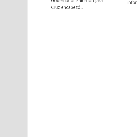
Gobernador Salomón Jara
infor
Cruz encabezó...