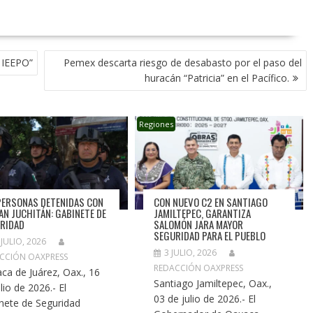
 IEEPO”
Pemex descarta riesgo de desabasto por el paso del
huracán “Patricia” en el Pacífico.
Regiones
PERSONAS DETENIDAS CON
CON NUEVO C2 EN SANTIAGO
LAN JUCHITÁN: GABINETE DE
JAMILTEPEC, GARANTIZA
RIDAD
SALOMÓN JARA MAYOR
SEGURIDAD PARA EL PUEBLO
 JULIO, 2026
3 JULIO, 2026
CCIÓN OAXPRESS
REDACCIÓN OAXPRESS
ca de Juárez, Oax., 16
Santiago Jamiltepec, Oax.,
lio de 2026.- El
03 de julio de 2026.- El
nete de Seguridad