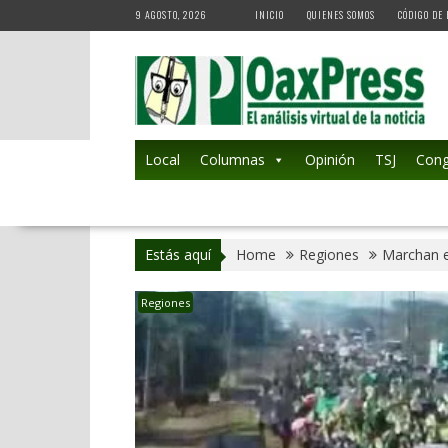
Skip
9 AGOSTO, 2026
INICIO
QUIENES SOMOS
CÓDIGO DE 
to
content
Local
Columnas
Opinión
TSJ
Cong
Estás aquí
Home
Regiones
Marchan e
Regiones