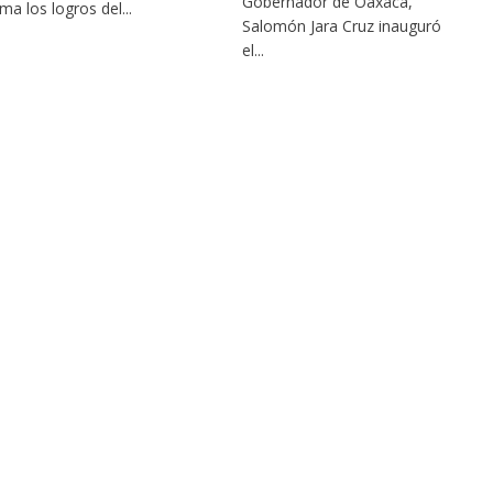
Gobernador de Oaxaca,
ma los logros del...
Salomón Jara Cruz inauguró
el...