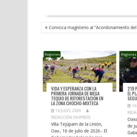
NAVEGACIÓN
Convoca magisterio al “Acordonamiento del
DE
ENTRADAS
Regiones
Regiones
VIDA Y ESPERANZA CON LA
219 
PRIMERA JORNADA DE MEGA
EL P
TEQUIO DE REFORESTACIÓN EN
SEGU
LA ZONA CHOCHO-MIXTECA
16
16 JULIO, 2026
REDA
REDACCIÓN OAXPRESS
Oaxa
Villa Tejúpam de la Unión,
de ju
Oax., 16 de julio de 2026.- El
Gabi