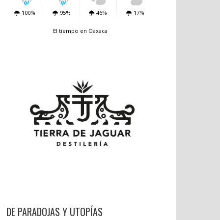
100%
95%
46%
17%
El tiempo en Oaxaca
DE PARADOJAS Y UTOPÍAS