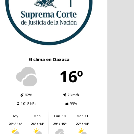
El clima en Oaxaca
16º
92%
7 km/h
1018 hPa
99%
Hoy
Mñn.
Lun. 10
Mar. 11
26º / 14º
26º / 14º
29º / 15º
27º / 14º