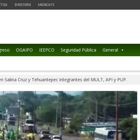
ÉTICA
DIRECTORIO
ANÚNCIATE
reso
OGAIPO
IEEPCO
Seguridad Pública
General
n Salina Cruz y Tehuantepec integrantes del MULT, API y PUP.