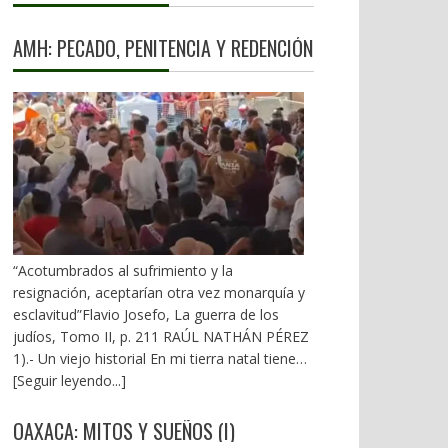
AMH: PECADO, PENITENCIA Y REDENCIÓN
“Acotumbrados al sufrimiento y la
resignación, aceptarían otra vez monarquía y
esclavitud”Flavio Josefo, La guerra de los
judíos, Tomo II, p. 211 RAÚL NATHÁN PÉREZ
1).- Un viejo historial En mi tierra natal tienen
en la boca la sentencia: “En el pecado lleva la
[Seguir leyendo...]
penitencia”. Desde el inicio de la 4T, el ex
gobernador Alejandro Murat ha arrastrado un
OAXACA: MITOS Y SUEÑOS (I)
mal fario. El 21 de diciembre de 2018 vivió los