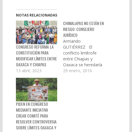
NOTAS RELACIONADAS
CHIMALAPAS NO ESTÁN EN
RIESGO: CONSEJERO
JURÍDICO
Armando
CONGRESO REFORMA LA
GUTIÉRREZ El
CONSTITUCIÓN PARA
conflicto limítrofe
MODIFICAR LÍMITES ENTRE
entre Chiapas y
OAXACA Y CHIAPAS
Oaxaca se heredaría
a la próxima
29 enero, 2016
13 abril, 2023
administración, dada
la falta de resolución
de la Suprema Corte
de Justicia de la
Nación (SCJN), quien
PIDEN EN CONGRESO
no ha abordado la
MEDIANTE INICIATIVA
controversia
CREAR COMITÉ PARA
constitucional.
RESOLVER CONTROVERSIA
Reiteró que el
SOBRE LÍMITES OAXACA Y
territorio de los