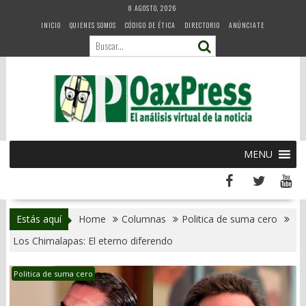
Skip
8 AGOSTO, 2026
to
INICIO
QUIENES SOMOS
CÓDIGO DE ÉTICA
DIRECTORIO
ANÚNCIATE
content
MENU
Estás aquí
Home
Columnas
Politica de suma cero
Los Chimalapas: El eterno diferendo
Politica de suma cero