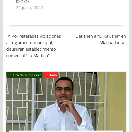
CHIAPAS
Chimalapas no está
26 junio, 2022
en riesgo de
perderse.…
NAVEGACIÓN
Por reiteradas violaciones
Detienen a “El Kalusha” en
DE
al reglamento municipal,
Miahuatlán
ENTRADAS
clausuran establecimiento
comercial “La Martina”
Politica de suma cero
Portada