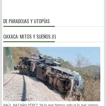
DE PARADOJAS Y UTOPÍAS
OAXACA: MITOS Y SUEÑOS (I)
RAÚL NATHÁN PÉREZ “Ni lo que hemos sido ni lo que somos,