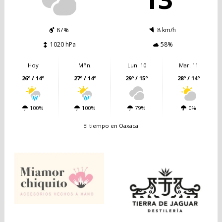
87%
8 km/h
1020 hPa
58%
Hoy
Mñn.
Lun. 10
Mar. 11
26º / 14º
27º / 14º
29º / 15º
28º / 14º
100%
100%
79%
0%
El tiempo en Oaxaca