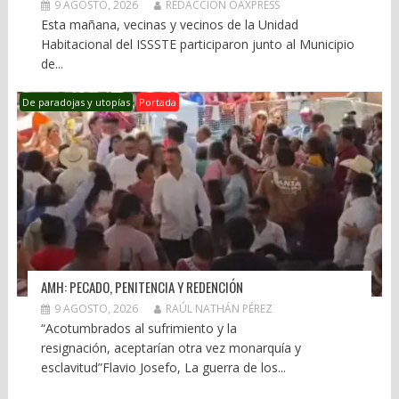
9 AGOSTO, 2026
REDACCIÓN OAXPRESS
Esta mañana, vecinas y vecinos de la Unidad
Habitacional del ISSSTE participaron junto al Municipio
de...
De paradojas y utopías
Portada
AMH: PECADO, PENITENCIA Y REDENCIÓN
9 AGOSTO, 2026
RAÚL NATHÁN PÉREZ
“Acotumbrados al sufrimiento y la
resignación, aceptarían otra vez monarquía y
esclavitud”Flavio Josefo, La guerra de los...