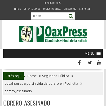
Skip
9 AGOSTO, 2026
to
INICIO
QUIENES SOMOS
CÓDIGO DE ÉTICA
DIRECTORIO
ANÚNCIATE
content
MENU
Estás aquí
Home
Seguridad Pública
Localizan cuerpo sin vida de obrero en Pochutla
obrero_asesinado
OBRERO_ASESINADO