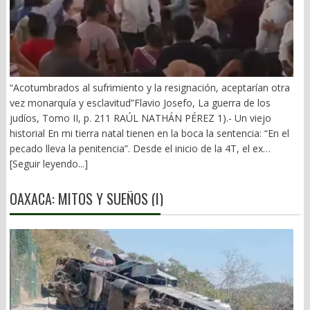
“Acotumbrados al sufrimiento y la resignación, aceptarían otra
vez monarquía y esclavitud”Flavio Josefo, La guerra de los
judíos, Tomo II, p. 211 RAÚL NATHÁN PÉREZ 1).- Un viejo
historial En mi tierra natal tienen en la boca la sentencia: “En el
pecado lleva la penitencia”. Desde el inicio de la 4T, el ex
gobernador Alejandro Murat ha arrastrado un mal fario. El 21 de
[Seguir leyendo...]
diciembre de 2018 vivió los 10 minutos más largos de su vida.
Primera visita de AMLO a Oaxaca y una prolongada rechifla. (El
OAXACA: MITOS Y SUEÑOS (I)
Imparcial, 22/12/2018). Y vino la defensa del pupilo de
Monsiváis: “respeto las discrepancias… Alejandro es aliado… nos
está ayudando mucho”. Fue el inicio del periplo de Murat en el
terreno fangoso del poder obradorista. Se dobló ante el Mesías
tropical. Y éste se dejó querer. Realizó 29 giras a Oaxaca. Pura
demagogia, nada de obras o apoyos. El 11 de junio de 2022 los
abucheos opacaron la enésima visita presidencial. Fue en