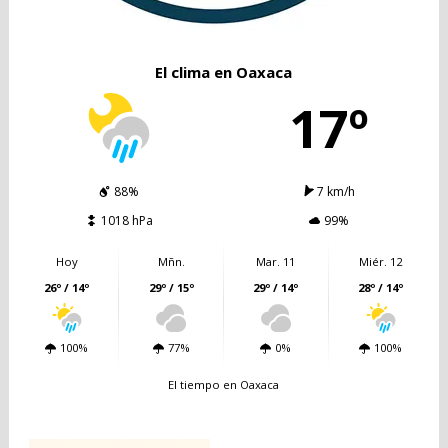
El clima en Oaxaca
17º
88%
7 km/h
1018 hPa
99%
Hoy
Mñn.
Mar. 11
Miér. 12
26º / 14º
29º / 15º
29º / 14º
28º / 14º
100%
77%
0%
100%
El tiempo en Oaxaca