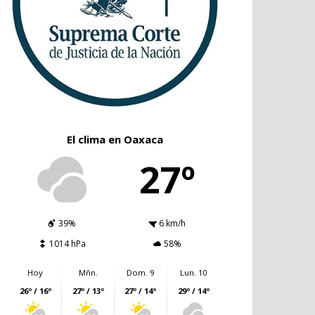
El clima en Oaxaca
27º
39%
6 km/h
1014 hPa
58%
Hoy
Mñn.
Dom. 9
Lun. 10
26º / 16º
27º / 13º
27º / 14º
29º / 14º