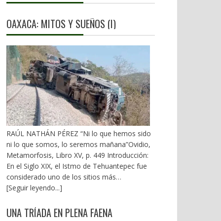
OAXACA: MITOS Y SUEÑOS (I)
RAÚL NATHÁN PÉREZ “Ni lo que hemos sido
ni lo que somos, lo seremos mañana”Ovidio,
Metamorfosis, Libro XV, p. 449 Introducción:
En el Siglo XIX, el Istmo de Tehuantepec fue
considerado uno de los sitios más
estratégicos a nivel mundial. En la mira de los
[Seguir leyendo...]
EU. A mediados del XX, los gobiernos
emanados del PRI iniciaron una serie de
UNA TRÍADA EN PLENA FAENA
proyectos, todos fracasados. Puente