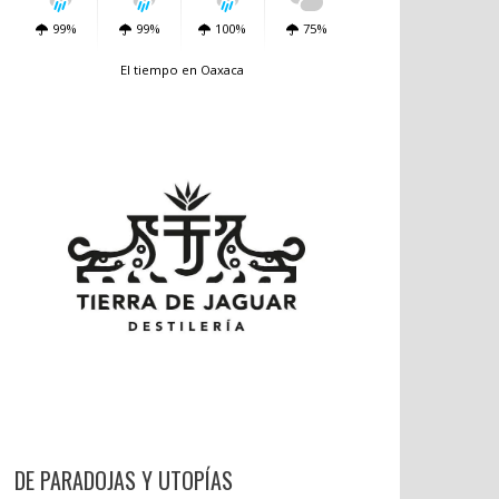
99%
99%
100%
75%
El tiempo en Oaxaca
DE PARADOJAS Y UTOPÍAS