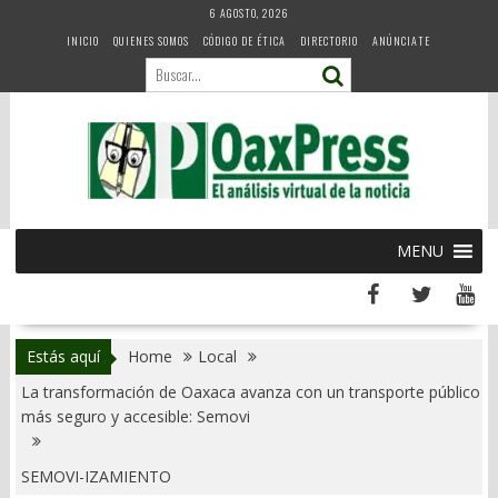
Skip
6 AGOSTO, 2026
to
INICIO
QUIENES SOMOS
CÓDIGO DE ÉTICA
DIRECTORIO
ANÚNCIATE
content
MENU
Estás aquí
Home
Local
La transformación de Oaxaca avanza con un transporte público
más seguro y accesible: Semovi
SEMOVI-IZAMIENTO