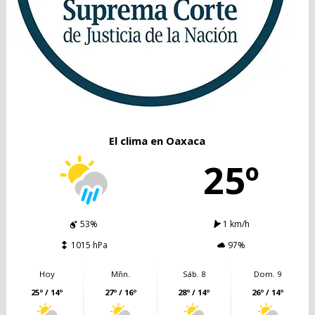
El clima en Oaxaca
25º
53%
1 km/h
1015 hPa
97%
Hoy
Mñn.
Sáb. 8
Dom. 9
25º / 14º
27º / 16º
28º / 14º
26º / 14º