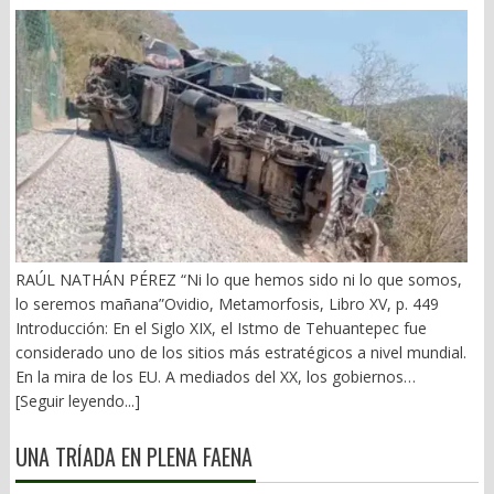
RAÚL NATHÁN PÉREZ “Ni lo que hemos sido ni lo que somos,
lo seremos mañana”Ovidio, Metamorfosis, Libro XV, p. 449
Introducción: En el Siglo XIX, el Istmo de Tehuantepec fue
considerado uno de los sitios más estratégicos a nivel mundial.
En la mira de los EU. A mediados del XX, los gobiernos
emanados del PRI iniciaron una serie de proyectos, todos
[Seguir leyendo...]
fracasados. Puente Multimodal Transístmico, Corredor
Transístmico, Proyecto Alfa-Omega, Plan Puebla-Panamá y
UNA TRÍADA EN PLENA FAENA
otros. En 2018, la 4T volvió a la carga, considerándolo uno de