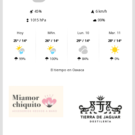
45%
6 km/h
1015 hPa
99%
Hoy
Mñn.
Lun. 10
Mar. 11
25º / 14º
26º / 14º
29º / 14º
28º / 14º
99%
100%
84%
0%
El tiempo en Oaxaca