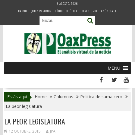
Skip
8 AGOSTO, 2026
to
INICIO
QUIENES SOMOS
CÓDIGO DE ÉTICA
DIRECTORIO
ANÚNCIATE
content
MENU
Estás aquí
Home
Columnas
Politica de suma cero
La peor legislatura
LA PEOR LEGISLATURA
12 OCTUBRE, 2015
JPA