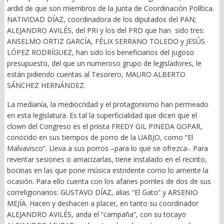
ardid de que son miembros de la Junta de Coordinación Política.
NATIVIDAD DÍAZ, coordinadora de los diputados del PAN;
ALEJANDRO AVILÉS, del PRI y los del PRD que han sido tres:
ANSELMO ORTIZ GARCÍA, FÉLIX SERRANO TOLEDO y JESÚS
LÓPEZ RODRÍGUEZ, han sido los beneficiarios del jugoso
presupuesto, del que un numeroso grupo de legisladores, le
están pidiendo cuentas al Tesorero, MAURO ALBERTO
SÁNCHEZ HERNÁNDEZ.
La medianía, la mediocridad y el protagonismo han permeado
en esta legislatura. Es tal la superficialidad que dicen que el
clown del Congreso es el priista FREDY GIL PINEDA GOPAR,
conocido en sus tiempos de porro de la UABJO, como “El
Malvavisco”. Lleva a sus porros –para lo que se ofrezca-. Para
reventar sesiones o amacizarlas, tiene instalado en el recinto,
bocinas en las que pone música estridente como lo amerite la
ocasión. Para ello cuenta con los afanes porriles de dos de sus
correligionarios: GUSTAVO DÍAZ, alias “El Gato” y ARSENIO
MEJÍA. Hacen y deshacen a placer, en tanto su coordinador
ALEJANDRO AVILÉS, anda el “campaña”, con su tocayo