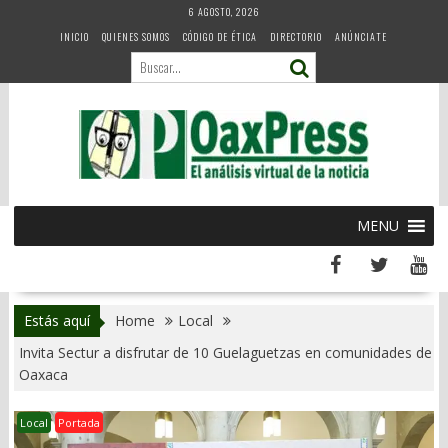
Skip
6 AGOSTO, 2026
to
INICIO
QUIENES SOMOS
CÓDIGO DE ÉTICA
DIRECTORIO
ANÚNCIATE
content
MENU
Estás aquí
Home
Local
Invita Sectur a disfrutar de 10 Guelaguetzas en comunidades de
Oaxaca
Local
Portada