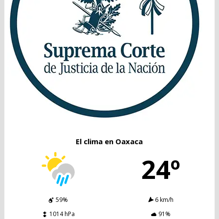
El clima en Oaxaca
24º
59%
6 km/h
1014 hPa
91%