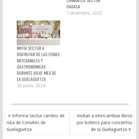
CHINANTLA: SECTUR
OAXACA
7 diciembre, 2025
INVITA SECTUR A
DISFRUTAR DE LAS FERIAS
ARTESANALES Y
GASTRONÓMICAS
DURANTE JULIO, MES DE
LA GUELAGUETZA
28 junio, 2024
NAVEGACIÓN
Informa Sectur cambio de
Invitan a intercambiar libros
DE
ruta de Convites de
por boletos para conciertos
ENTRADAS
Guelaguetza
de la Guelaguetza