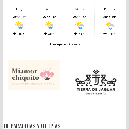
Hoy
Mñn.
Sáb. 8
Dom. 9
25º / 14º
27º / 16º
28º / 14º
26º / 14º
100%
48%
73%
100%
El tiempo en Oaxaca
DE PARADOJAS Y UTOPÍAS