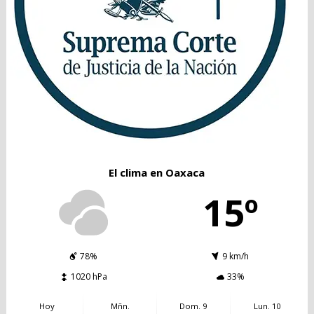
El clima en Oaxaca
15º
78%
9 km/h
1020 hPa
33%
Hoy
Mñn.
Dom. 9
Lun. 10