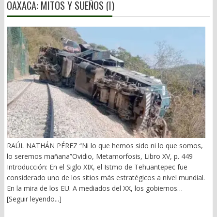
OAXACA: MITOS Y SUEÑOS (I)
RAÚL NATHÁN PÉREZ “Ni lo que hemos sido ni lo que somos,
lo seremos mañana”Ovidio, Metamorfosis, Libro XV, p. 449
Introducción: En el Siglo XIX, el Istmo de Tehuantepec fue
considerado uno de los sitios más estratégicos a nivel mundial.
En la mira de los EU. A mediados del XX, los gobiernos
emanados del PRI iniciaron una serie de proyectos, todos
[Seguir leyendo...]
fracasados. Puente Multimodal Transístmico, Corredor