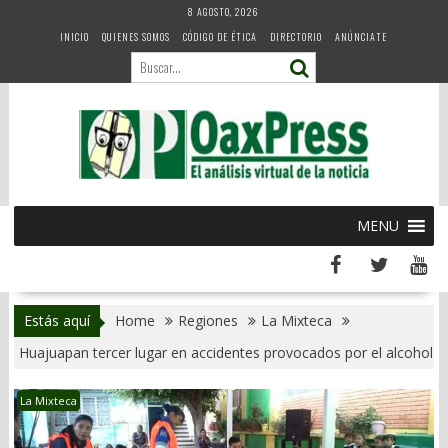
Skip
8 AGOSTO, 2026
to
INICIO
QUIENES SOMOS
CÓDIGO DE ÉTICA
DIRECTORIO
ANÚNCIATE
content
MENU
Estás aquí
Home
Regiones
La Mixteca
Huajuapan tercer lugar en accidentes provocados por el alcohol
La Mixteca