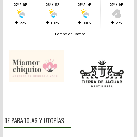
27º / 16º
26º / 13º
27º / 14º
29º / 14º
99%
100%
100%
75%
El tiempo en Oaxaca
DE PARADOJAS Y UTOPÍAS