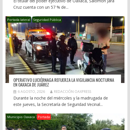
El titular del poder ejecutivo de Oaxaca, Salomón Jara
Cruz cuenta con un 57 % de...
Portada lateral
Seguridad Pública
OPERATIVO LUCIÉRNAGA REFUERZA LA VIGILANCIA NOCTURNA
EN OAXACA DE JUÁREZ
6 AGOSTO, 2026
REDACCIÓN OAXPRESS
Durante la noche del miércoles y la madrugada de
este jueves, la Secretaría de Seguridad Vecinal...
Municipio Oaxaca
Portada