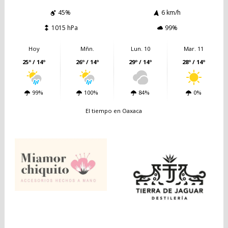
45%
6 km/h
1015 hPa
99%
Hoy
Mñn.
Lun. 10
Mar. 11
25º / 14º
26º / 14º
29º / 14º
28º / 14º
99%
100%
84%
0%
El tiempo en Oaxaca