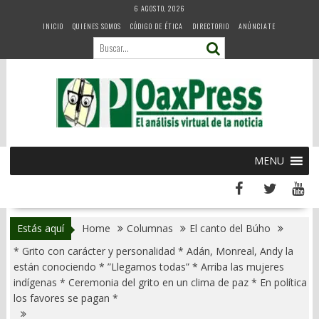
Skip
6 AGOSTO, 2026
to
INICIO
QUIENES SOMOS
CÓDIGO DE ÉTICA
DIRECTORIO
ANÚNCIATE
content
MENU
Estás aquí
Home
Columnas
El canto del Búho
* Grito con carácter y personalidad * Adán, Monreal, Andy la
están conociendo * ”Llegamos todas” * Arriba las mujeres
indígenas * Ceremonia del grito en un clima de paz * En política
los favores se pagan *