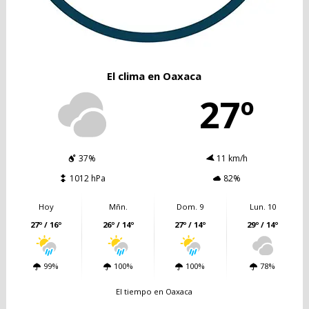
El clima en Oaxaca
27º
37%
11 km/h
1012 hPa
82%
Hoy
Mñn.
Dom. 9
Lun. 10
27º / 16º
26º / 14º
27º / 14º
29º / 14º
99%
100%
100%
78%
El tiempo en Oaxaca