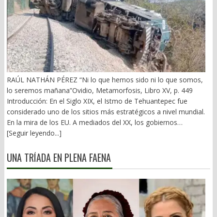
RAÚL NATHÁN PÉREZ “Ni lo que hemos sido ni lo que somos,
lo seremos mañana”Ovidio, Metamorfosis, Libro XV, p. 449
Introducción: En el Siglo XIX, el Istmo de Tehuantepec fue
considerado uno de los sitios más estratégicos a nivel mundial.
En la mira de los EU. A mediados del XX, los gobiernos
emanados del PRI iniciaron una serie de proyectos, todos
[Seguir leyendo...]
fracasados. Puente Multimodal Transístmico, Corredor
Transístmico, Proyecto Alfa-Omega, Plan Puebla-Panamá y
UNA TRÍADA EN PLENA FAENA
otros. En 2018, la 4T volvió a la carga, considerándolo uno de
sus proyectos emblemáticos. El costo fue altísimo, permeado
por la corrupción y la complicidad. Sobre la vieja vía inaugurada
por el general Porfirio Díaz (1907), se montaron nuevas vías. En
2026 sigue siendo un fiasco. 1).- La primera falacia Se ha dicho