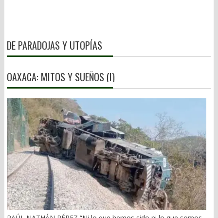
DE PARADOJAS Y UTOPÍAS
OAXACA: MITOS Y SUEÑOS (I)
RAÚL NATHÁN PÉREZ “Ni lo que hemos sido ni lo que somos,