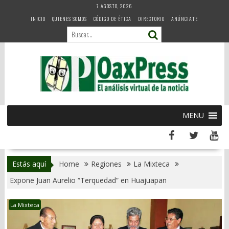
Skip
7 AGOSTO, 2026
to
INICIO
QUIENES SOMOS
CÓDIGO DE ÉTICA
DIRECTORIO
ANÚNCIATE
content
MENU
Estás aquí
Home
Regiones
La Mixteca
Expone Juan Aurelio “Terquedad” en Huajuapan
La Mixteca