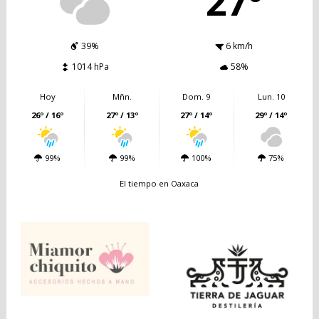
27º
39%
6 km/h
1014 hPa
58%
Hoy
Mñn.
Dom. 9
Lun. 10
26º / 16º
27º / 13º
27º / 14º
29º / 14º
99%
99%
100%
75%
El tiempo en Oaxaca