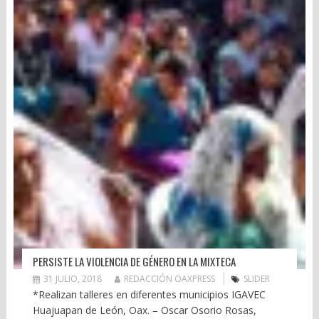
PERSISTE LA VIOLENCIA DE GÉNERO EN LA MIXTECA
31 JULIO, 2018
REDACCIÓN OAXPRESS
SLIDER
*Realizan talleres en diferentes municipios IGAVEC
Huajuapan de León, Oax. – Oscar Osorio Rosas,