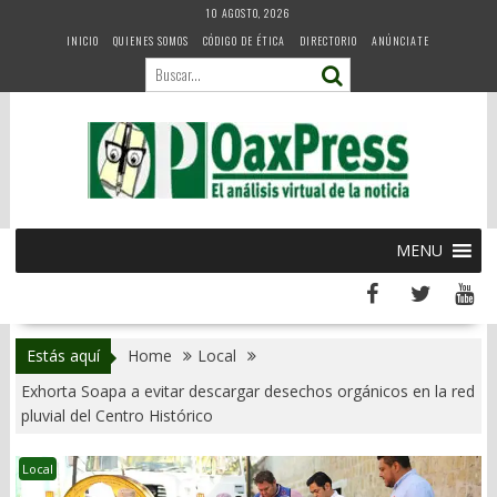
Skip
10 AGOSTO, 2026
to
INICIO
QUIENES SOMOS
CÓDIGO DE ÉTICA
DIRECTORIO
ANÚNCIATE
content
MENU
Estás aquí
Home
Local
Exhorta Soapa a evitar descargar desechos orgánicos en la red
pluvial del Centro Histórico
Local