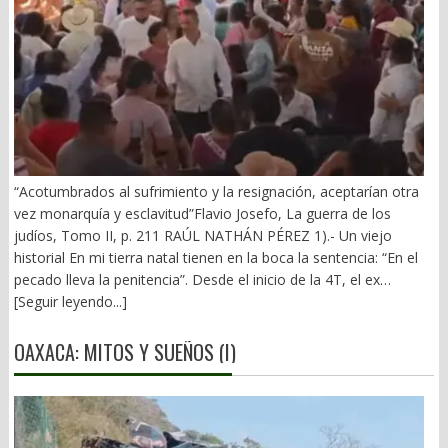
“Acotumbrados al sufrimiento y la resignación, aceptarían otra
vez monarquía y esclavitud”Flavio Josefo, La guerra de los
judíos, Tomo II, p. 211 RAÚL NATHÁN PÉREZ 1).- Un viejo
historial En mi tierra natal tienen en la boca la sentencia: “En el
pecado lleva la penitencia”. Desde el inicio de la 4T, el ex
gobernador Alejandro Murat ha arrastrado un mal fario. El 21 de
[Seguir leyendo...]
diciembre de 2018 vivió los 10 minutos más largos de su vida.
Primera visita de AMLO a Oaxaca y una prolongada rechifla. (El
OAXACA: MITOS Y SUEÑOS (I)
Imparcial, 22/12/2018). Y vino la defensa del pupilo de
Monsiváis: “respeto las discrepancias… Alejandro es aliado… nos
está ayudando mucho”. Fue el inicio del periplo de Murat en el
terreno fangoso del poder obradorista. Se dobló ante el Mesías