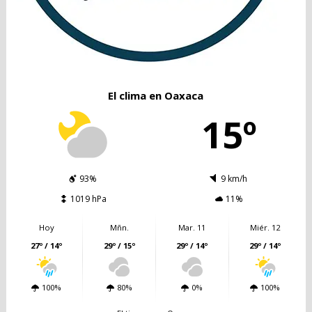
El clima en Oaxaca
15º
93%
9 km/h
1019 hPa
11%
Hoy
Mñn.
Mar. 11
Miér. 12
27º / 14º
29º / 15º
29º / 14º
29º / 14º
100%
80%
0%
100%