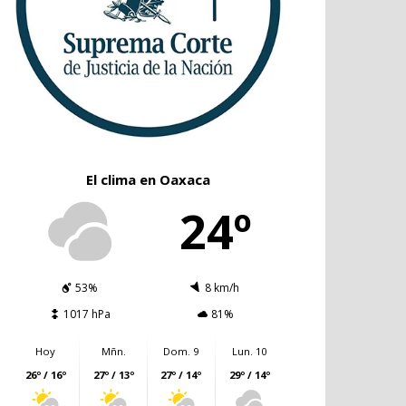
El clima en Oaxaca
24º
53%
8 km/h
1017 hPa
81%
Hoy
Mñn.
Dom. 9
Lun. 10
26º / 16º
27º / 13º
27º / 14º
29º / 14º