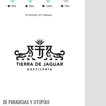
99%
99%
100%
75%
El tiempo en Oaxaca
DE PARADOJAS Y UTOPÍAS