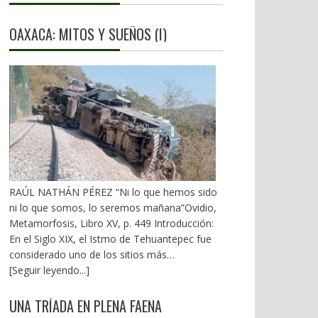
OAXACA: MITOS Y SUEÑOS (I)
RAÚL NATHÁN PÉREZ “Ni lo que hemos sido
ni lo que somos, lo seremos mañana”Ovidio,
Metamorfosis, Libro XV, p. 449 Introducción:
En el Siglo XIX, el Istmo de Tehuantepec fue
considerado uno de los sitios más
estratégicos a nivel mundial. En la mira de los
[Seguir leyendo...]
EU. A mediados del XX, los gobiernos
emanados del PRI iniciaron una serie de
UNA TRÍADA EN PLENA FAENA
proyectos, todos fracasados. Puente