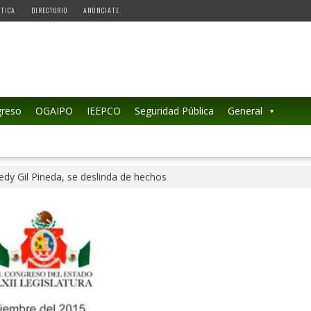
ÉTICA
DIRECTORIO
ANÚNCIATE
reso
OGAIPO
IEEPCO
Seguridad Pública
General
edy Gil Pineda, se deslinda de hechos