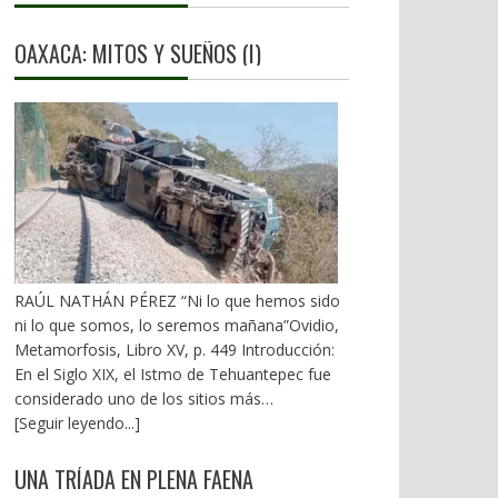
OAXACA: MITOS Y SUEÑOS (I)
RAÚL NATHÁN PÉREZ “Ni lo que hemos sido
ni lo que somos, lo seremos mañana”Ovidio,
Metamorfosis, Libro XV, p. 449 Introducción:
En el Siglo XIX, el Istmo de Tehuantepec fue
considerado uno de los sitios más
estratégicos a nivel mundial. En la mira de los
[Seguir leyendo...]
EU. A mediados del XX, los gobiernos
emanados del PRI iniciaron una serie de
UNA TRÍADA EN PLENA FAENA
proyectos, todos fracasados. Puente