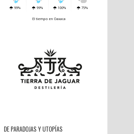
99%
99%
100%
75%
El tiempo en Oaxaca
DE PARADOJAS Y UTOPÍAS