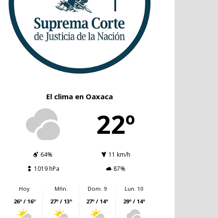
El clima en Oaxaca
22º
64%
11 km/h
1019 hPa
87%
Hoy
Mñn.
Dom. 9
Lun. 10
26º / 16º
27º / 13º
27º / 14º
29º / 14º