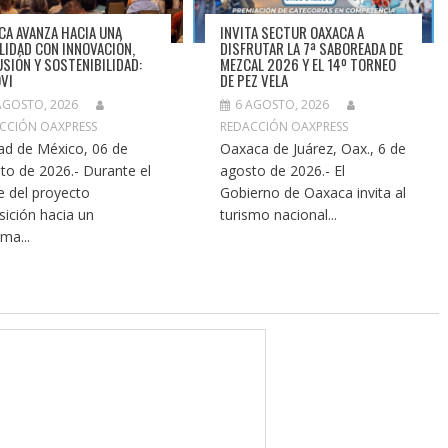
CA AVANZA HACIA UNA
INVITA SECTUR OAXACA A
LIDAD CON INNOVACIÓN,
DISFRUTAR LA 7ª SABOREADA DE
USIÓN Y SOSTENIBILIDAD:
MEZCAL 2026 Y EL 14º TORNEO
VI
DE PEZ VELA
AGOSTO, 2026
6 AGOSTO, 2026
CCIÓN OAXPRESS
REDACCIÓN OAXPRESS
ad de México, 06 de
Oaxaca de Juárez, Oax., 6 de
to de 2026.- Durante el
agosto de 2026.- El
re del proyecto
Gobierno de Oaxaca invita al
sición hacia un
turismo nacional...
ma...