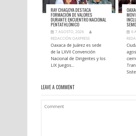
RAY CHAGOYA DESTACA
OAXA
FORMACIÓN DE VALORES
MOVI
DURANTE ENCUENTRO NACIONAL
INCL
PENTATHLÓNICO
SEMO
7 AGOSTO, 2026
6 
REDACCIÓN OAXPRESS
REDA
Oaxaca de Juárez es sede
Ciud
de la LXVII Convención
agos
Nacional de Dirigentes y los
cier
LIX Juegos...
Tran
Siste
LEAVE A COMMENT