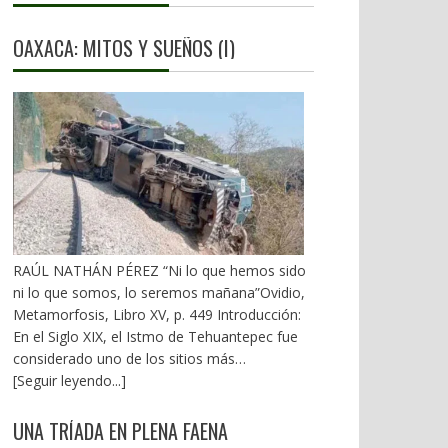
OAXACA: MITOS Y SUEÑOS (I)
RAÚL NATHÁN PÉREZ “Ni lo que hemos sido
ni lo que somos, lo seremos mañana”Ovidio,
Metamorfosis, Libro XV, p. 449 Introducción:
En el Siglo XIX, el Istmo de Tehuantepec fue
considerado uno de los sitios más
estratégicos a nivel mundial. En la mira de los
[Seguir leyendo...]
EU. A mediados del XX, los gobiernos
emanados del PRI iniciaron una serie de
UNA TRÍADA EN PLENA FAENA
proyectos, todos fracasados. Puente