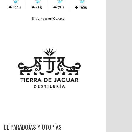
100%
48%
73%
100%
El tiempo en Oaxaca
DE PARADOJAS Y UTOPÍAS