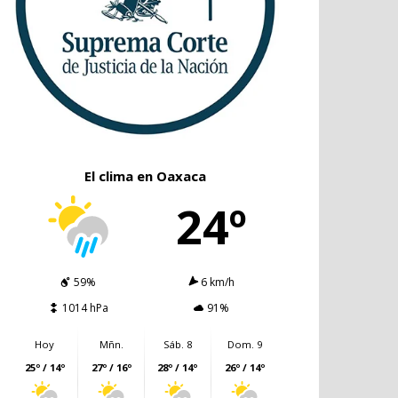
El clima en Oaxaca
24º
59%
6 km/h
1014 hPa
91%
Hoy
Mñn.
Sáb. 8
Dom. 9
25º / 14º
27º / 16º
28º / 14º
26º / 14º