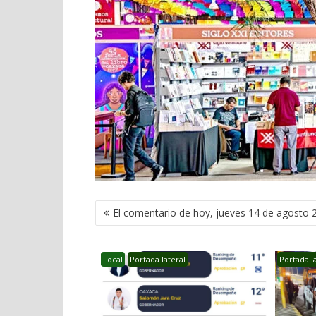
NAVEGACIÓN
El comentario de hoy, jueves 14 de agosto 
DE
ENTRADAS
Local
Portada lateral
Portada l