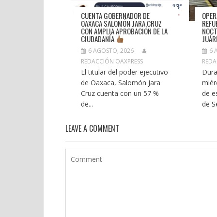
CUENTA GOBERNADOR DE
OPER
OAXACA SALOMÓN JARA CRUZ
REFU
CON AMPLIA APROBACIÓN DE LA
NOCT
CIUDADANÍA
JUÁR
6 
6 AGOSTO, 2026
REDA
REDACCIÓN OAXPRESS
Dura
El titular del poder ejecutivo
miér
de Oaxaca, Salomón Jara
de e
Cruz cuenta con un 57 %
de S
de...
LEAVE A COMMENT