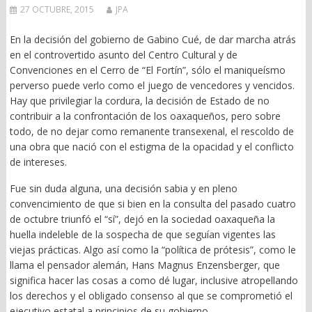
27 OCTUBRE, 2015
JPA
En la decisión del gobierno de Gabino Cué, de dar marcha atrás
en el controvertido asunto del Centro Cultural y de
Convenciones en el Cerro de “El Fortín”, sólo el maniqueísmo
perverso puede verlo como el juego de vencedores y vencidos.
Hay que privilegiar la cordura, la decisión de Estado de no
contribuir a la confrontación de los oaxaqueños, pero sobre
todo, de no dejar como remanente transexenal, el rescoldo de
una obra que nació con el estigma de la opacidad y el conflicto
de intereses.
Fue sin duda alguna, una decisión sabia y en pleno
convencimiento de que si bien en la consulta del pasado cuatro
de octubre triunfó el “sí”, dejó en la sociedad oaxaqueña la
huella indeleble de la sospecha de que seguían vigentes las
viejas prácticas. Algo así como la “política de prótesis”, como le
llama el pensador alemán, Hans Magnus Enzensberger, que
significa hacer las cosas a como dé lugar, inclusive atropellando
los derechos y el obligado consenso al que se comprometió el
ejecutivo estatal a principios de su gobierno.