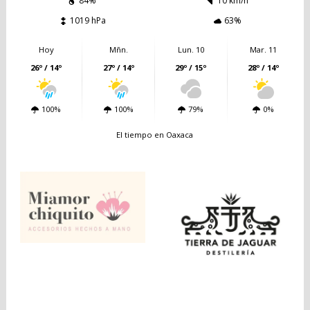
84%
10 km/h
1019 hPa
63%
Hoy
Mñn.
Lun. 10
Mar. 11
26º / 14º
27º / 14º
29º / 15º
28º / 14º
100%
100%
79%
0%
El tiempo en Oaxaca