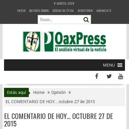
Skip
8 AGOSTO, 2026
to
INICIO
QUIENES SOMOS
CÓDIGO DE ÉTICA
DIRECTORIO
ANÚNCIATE
content
MENU
Estás aquí
Home
Opinión
EL COMENTARIO DE HOY… octubre 27 de 2015
EL COMENTARIO DE HOY… OCTUBRE 27 DE
2015