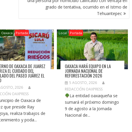
una persona por homicidio calificado con ventaja en
grado de tentativa, ocurrido en el Istmo de
Tehuantepec
o Oaxaca
Portada
Local
Portada
ERNO DE OAXACA DE JUAREZ
OAXACA HARÁ EQUIPO EN LA
RIZA EL CUIDADO DEL
JORNADA NACIONAL DE
LADO DEL PASEO JUÁREZ EL
REFORESTACIÓN 2026
O
5 AGOSTO, 2026
AGOSTO, 2026
REDACCIÓN OAXPRESS
CCIÓN OAXPRESS
La entidad oaxaqueña se
unicipio de Oaxaca de
sumará el próximo domingo
ez que preside Ray
9 de agosto a la Jornada
oya, realiza trabajos de
Nacional de...
enimiento y poda...