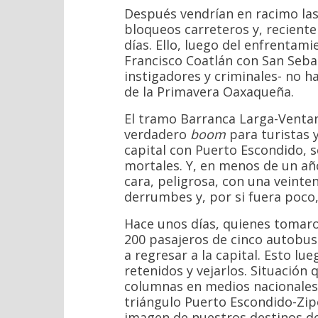
Después vendrían en racimo las
bloqueos carreteros y, recient
días. Ello, luego del enfrentami
Francisco Coatlán con San Seba
instigadores y criminales- no h
de la Primavera Oaxaqueña.
El tramo Barranca Larga-Ventani
verdadero
boom
para turistas y
capital con Puerto Escondido, 
mortales. Y, en menos de un año
cara, peligrosa, con una veinte
derrumbes y, por si fuera poco
Hace unos días, quienes tomaro
200 pasajeros de cinco autobuse
a regresar a la capital. Esto l
retenidos y vejarlos. Situación 
columnas en medios nacionales e
triángulo Puerto Escondido-Zip
imagen de nuestros destinos de