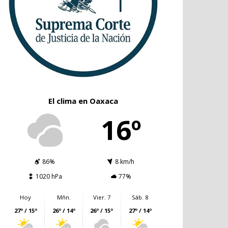
El clima en Oaxaca
16º
86%
8 km/h
1020 hPa
77%
Hoy
Mñn.
Vier. 7
Sáb. 8
27º / 15º
26º / 14º
26º / 15º
27º / 14º