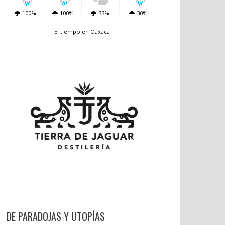
100%
100%
33%
30%
El tiempo en Oaxaca
DE PARADOJAS Y UTOPÍAS