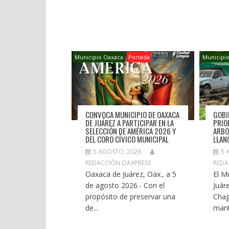
Municipio Oaxaca
Portada
Municipi
CONVOCA MUNICIPIO DE OAXACA
GOBI
DE JUÁREZ A PARTICIPAR EN LA
PRIO
SELECCIÓN DE AMÉRICA 2026 Y
ARBO
DEL CORO CÍVICO MUNICIPAL
LLAN
5 AGOSTO, 2026
5 
REDACCIÓN OAXPRESS
REDA
Oaxaca de Juárez, Oax., a 5
El M
de agosto 2026.- Con el
Juár
propósito de preservar una
Chag
de...
mant