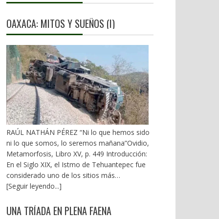
OAXACA: MITOS Y SUEÑOS (I)
RAÚL NATHÁN PÉREZ “Ni lo que hemos sido
ni lo que somos, lo seremos mañana”Ovidio,
Metamorfosis, Libro XV, p. 449 Introducción:
En el Siglo XIX, el Istmo de Tehuantepec fue
considerado uno de los sitios más
estratégicos a nivel mundial. En la mira de los
[Seguir leyendo...]
EU. A mediados del XX, los gobiernos
emanados del PRI iniciaron una serie de
UNA TRÍADA EN PLENA FAENA
proyectos, todos fracasados. Puente