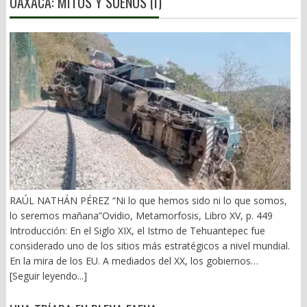
OAXACA: MITOS Y SUEÑOS (I)
RAÚL NATHÁN PÉREZ “Ni lo que hemos sido ni lo que somos,
lo seremos mañana”Ovidio, Metamorfosis, Libro XV, p. 449
Introducción: En el Siglo XIX, el Istmo de Tehuantepec fue
considerado uno de los sitios más estratégicos a nivel mundial.
En la mira de los EU. A mediados del XX, los gobiernos
emanados del PRI iniciaron una serie de proyectos, todos
[Seguir leyendo...]
fracasados. Puente Multimodal Transístmico, Corredor
Transístmico, Proyecto Alfa-Omega, Plan Puebla-Panamá y