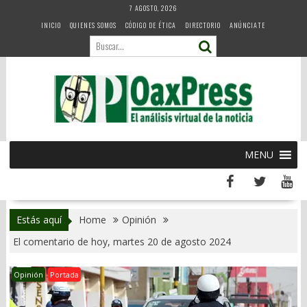
Skip
7 AGOSTO, 2026
to
INICIO
QUIENES SOMOS
CÓDIGO DE ÉTICA
DIRECTORIO
ANÚNCIATE
content
MENU
Estás aquí
Home
Opinión
El comentario de hoy, martes 20 de agosto 2024
Opinión
Portada