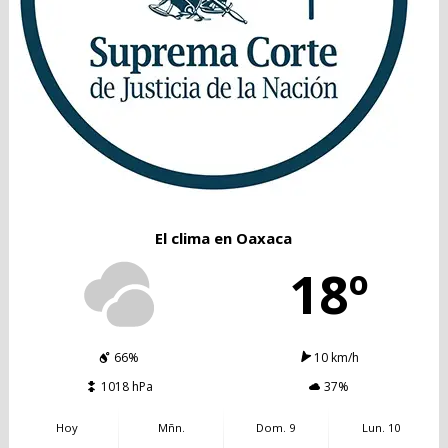
El clima en Oaxaca
18º
66%
10 km/h
1018 hPa
37%
Hoy
Mñn.
Dom. 9
Lun. 10