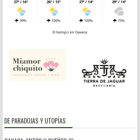
27º / 16º
26º / 13º
27º / 14º
29º / 14º
99%
100%
100%
75%
El tiempo en Oaxaca
DE PARADOJAS Y UTOPÍAS