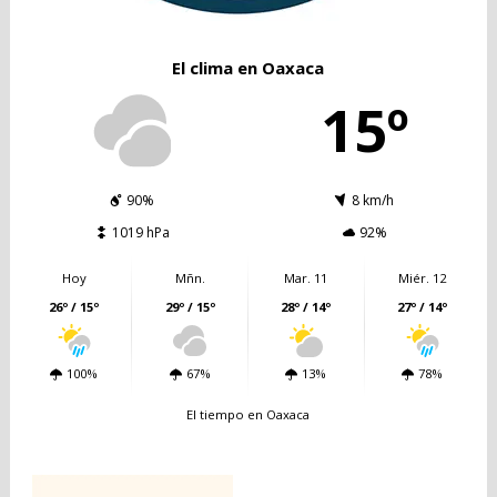
El clima en Oaxaca
15º
90%
8 km/h
1019 hPa
92%
Hoy
Mñn.
Mar. 11
Miér. 12
26º / 15º
29º / 15º
28º / 14º
27º / 14º
100%
67%
13%
78%
El tiempo en Oaxaca