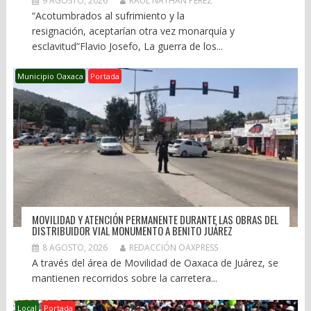
9 AGOSTO, 2026
RAÚL NATHÁN PÉREZ
“Acotumbrados al sufrimiento y la
resignación, aceptarían otra vez monarquía y
esclavitud”Flavio Josefo, La guerra de los...
Municipio Oaxaca
Portada
MOVILIDAD Y ATENCIÓN PERMANENTE DURANTE LAS OBRAS DEL
DISTRIBUIDOR VIAL MONUMENTO A BENITO JUÁREZ
8 AGOSTO, 2026
REDACCIÓN OAXPRESS
A través del área de Movilidad de Oaxaca de Juárez, se
mantienen recorridos sobre la carretera...
Local
Portada