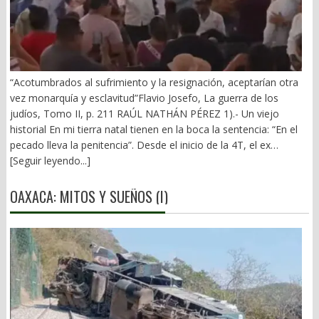
“Acotumbrados al sufrimiento y la resignación, aceptarían otra
vez monarquía y esclavitud”Flavio Josefo, La guerra de los
judíos, Tomo II, p. 211 RAÚL NATHÁN PÉREZ 1).- Un viejo
historial En mi tierra natal tienen en la boca la sentencia: “En el
pecado lleva la penitencia”. Desde el inicio de la 4T, el ex
gobernador Alejandro Murat ha arrastrado un mal fario. El 21 de
[Seguir leyendo...]
diciembre de 2018 vivió los 10 minutos más largos de su vida.
Primera visita de AMLO a Oaxaca y una prolongada rechifla. (El
OAXACA: MITOS Y SUEÑOS (I)
Imparcial, 22/12/2018). Y vino la defensa del pupilo de
Monsiváis: “respeto las discrepancias… Alejandro es aliado… nos
está ayudando mucho”. Fue el inicio del periplo de Murat en el
terreno fangoso del poder obradorista. Se dobló ante el Mesías
tropical. Y éste se dejó querer. Realizó 29 giras a Oaxaca. Pura
demagogia, nada de obras o apoyos. El 11 de junio de 2022 los
abucheos opacaron la enésima visita presidencial. Fue en
Mazunte, durante una gira para verificar la atención de los