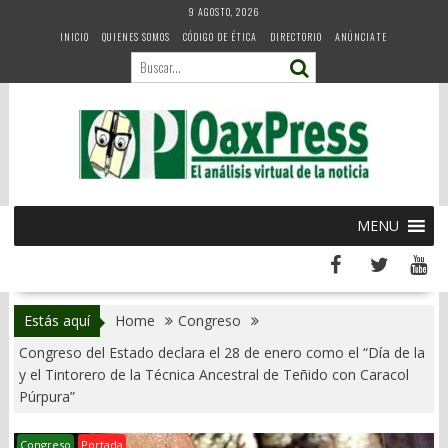
Skip
9 AGOSTO, 2026
to
INICIO
QUIENES SOMOS
CÓDIGO DE ÉTICA
DIRECTORIO
ANÚNCIATE
content
MENU
Estás aquí
Home
Congreso
Congreso del Estado declara el 28 de enero como el “Día de la
y el Tintorero de la Técnica Ancestral de Teñido con Caracol
Púrpura”
Congreso
Portada