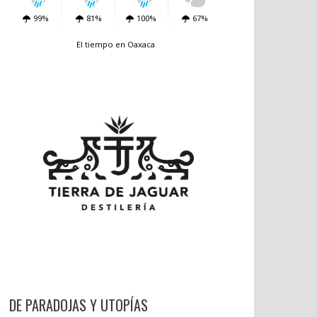
99%
81%
100%
67%
El tiempo en Oaxaca
DE PARADOJAS Y UTOPÍAS