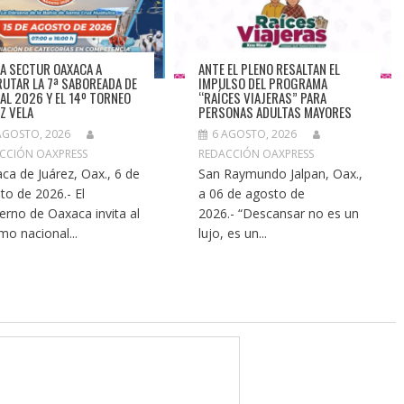
TA SECTUR OAXACA A
ANTE EL PLENO RESALTAN EL
RUTAR LA 7ª SABOREADA DE
IMPULSO DEL PROGRAMA
AL 2026 Y EL 14º TORNEO
“RAÍCES VIAJERAS” PARA
EZ VELA
PERSONAS ADULTAS MAYORES
AGOSTO, 2026
6 AGOSTO, 2026
CCIÓN OAXPRESS
REDACCIÓN OAXPRESS
ca de Juárez, Oax., 6 de
San Raymundo Jalpan, Oax.,
to de 2026.- El
a 06 de agosto de
erno de Oaxaca invita al
2026.- “Descansar no es un
smo nacional...
lujo, es un...