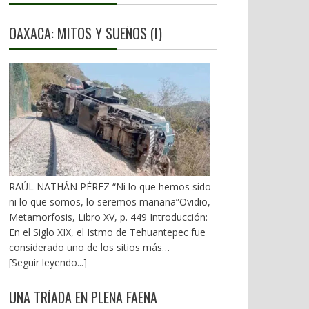
OAXACA: MITOS Y SUEÑOS (I)
RAÚL NATHÁN PÉREZ “Ni lo que hemos sido
ni lo que somos, lo seremos mañana”Ovidio,
Metamorfosis, Libro XV, p. 449 Introducción:
En el Siglo XIX, el Istmo de Tehuantepec fue
considerado uno de los sitios más
estratégicos a nivel mundial. En la mira de los
[Seguir leyendo...]
EU. A mediados del XX, los gobiernos
emanados del PRI iniciaron una serie de
UNA TRÍADA EN PLENA FAENA
proyectos, todos fracasados. Puente