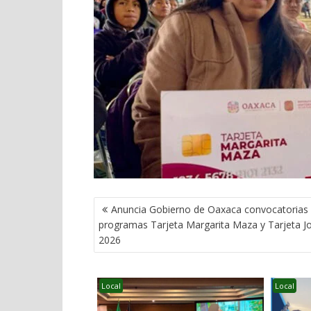
NAVEGACIÓN
Anuncia Gobierno de Oaxaca convocatorias 
DE
programas Tarjeta Margarita Maza y Tarjeta J
ENTRADAS
2026
Local
Local