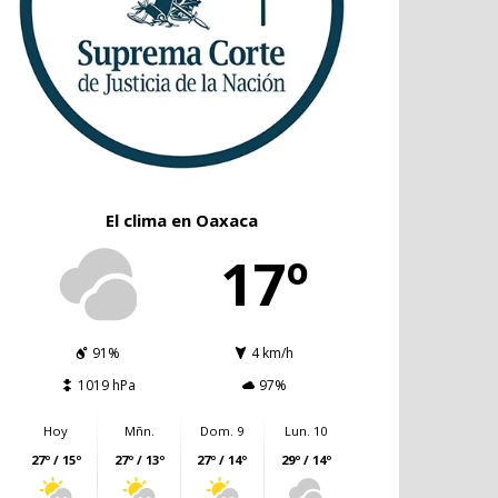
El clima en Oaxaca
17º
91%
4 km/h
1019 hPa
97%
Hoy
Mñn.
Dom. 9
Lun. 10
27º / 15º
27º / 13º
27º / 14º
29º / 14º