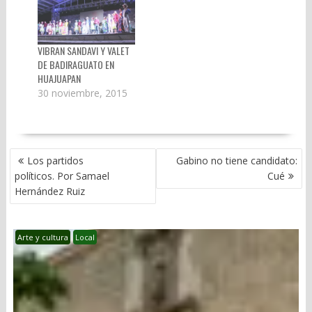
VIBRAN SANDAVI Y VALET
DE BADIRAGUATO EN
HUAJUAPAN
30 noviembre, 2015
NAVEGACIÓN
Los partidos
Gabino no tiene candidato:
DE
políticos. Por Samael
Cué
ENTRADAS
Hernández Ruiz
Arte y cultura
Local