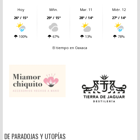
Hoy
Mñn.
Mar. 11
Miér. 12
26º / 15º
29º / 15º
28º / 14º
27º / 14º
100%
67%
13%
78%
El tiempo en Oaxaca
DE PARADOJAS Y UTOPÍAS