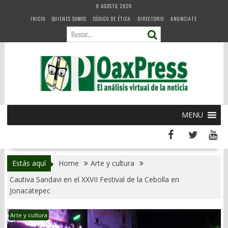
Skip
9 AGOSTO, 2026
to
INICIO
QUIENES SOMOS
CÓDIGO DE ÉTICA
DIRECTORIO
ANÚNCIATE
content
MENU
Estás aquí
Home
Arte y cultura
Cautiva Sandavi en el XXVII Festival de la Cebolla en
Jonacatepec
Arte y cultura