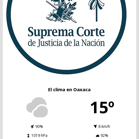
El clima en Oaxaca
15º
90%
8 km/h
1019 hPa
92%