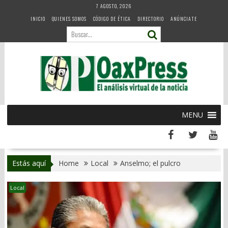
Skip
7 AGOSTO, 2026
to
INICIO
QUIENES SOMOS
CÓDIGO DE ÉTICA
DIRECTORIO
ANÚNCIATE
content
MENU
Estás aquí
Home
Local
Anselmo; el pulcro
Local