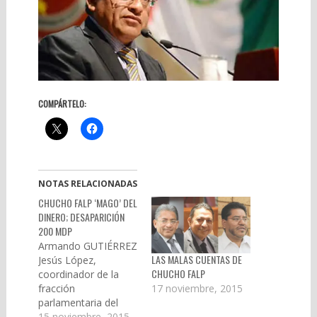
COMPÁRTELO:
NOTAS RELACIONADAS
CHUCHO FALP ‘MAGO’ DEL
DINERO; DESAPARICIÓN
200 MDP
Armando GUTIÉRREZ
LAS MALAS CUENTAS DE
Jesús López,
CHUCHO FALP
coordinador de la
fracción
17 noviembre, 2015
parlamentaria del
PRD en el Congreso
15 noviembre, 2015