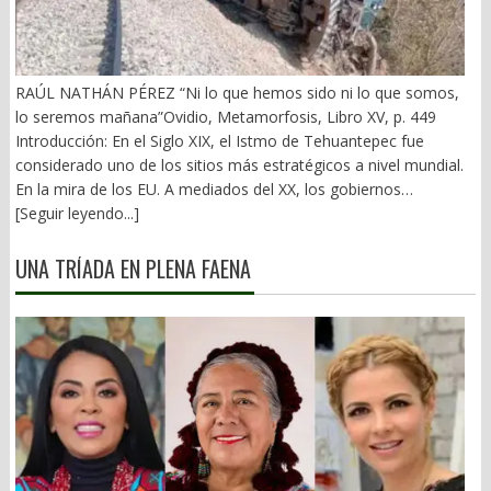
RAÚL NATHÁN PÉREZ “Ni lo que hemos sido ni lo que somos,
lo seremos mañana”Ovidio, Metamorfosis, Libro XV, p. 449
Introducción: En el Siglo XIX, el Istmo de Tehuantepec fue
considerado uno de los sitios más estratégicos a nivel mundial.
En la mira de los EU. A mediados del XX, los gobiernos
emanados del PRI iniciaron una serie de proyectos, todos
[Seguir leyendo...]
fracasados. Puente Multimodal Transístmico, Corredor
Transístmico, Proyecto Alfa-Omega, Plan Puebla-Panamá y
UNA TRÍADA EN PLENA FAENA
otros. En 2018, la 4T volvió a la carga, considerándolo uno de
sus proyectos emblemáticos. El costo fue altísimo, permeado
por la corrupción y la complicidad. Sobre la vieja vía inaugurada
por el general Porfirio Díaz (1907), se montaron nuevas vías. En
2026 sigue siendo un fiasco. 1).- La primera falacia Se ha dicho
que el Corredor Interoceánico del Istmo de Tehuantepec (CIIT),
competiría con el Canal de Panamá. Falso. Un ejemplo: Éste
movilizó en sus esclusas originales y ampliadas en 2025, 489.1
millones de toneladas de carga. En 2 años, el CIIT sólo movió