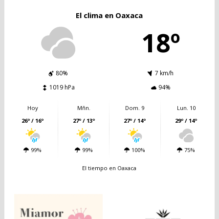
El clima en Oaxaca
18º
80%
7 km/h
1019 hPa
94%
Hoy
Mñn.
Dom. 9
Lun. 10
26º / 16º
27º / 13º
27º / 14º
29º / 14º
99%
99%
100%
75%
El tiempo en Oaxaca