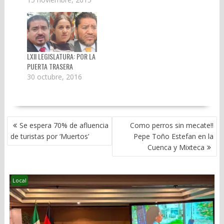
del Estado, dejó la
Junta de la
Coordinación Política
en medio de una
serie de acusaciones
LXII LEGISLATURA: POR LA
en su contra por la
PUERTA TRASERA
presunta
30 octubre, 2016
malversación de 200
millones de pesos del
presupuesto del
Poder Legislativo.
NAVEGACIÓN
Pero además, tiene…
Se espera 70% de afluencia
Como perros sin mecate!!
DE
de turistas por ‘Muertos’
Pepe Toño Estefan en la
ENTRADAS
Cuenca y Mixteca
Local