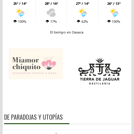
25º / 14º
28º / 16º
27º / 14º
26º / 13º
100%
17%
62%
100%
El tiempo en Oaxaca
DE PARADOJAS Y UTOPÍAS