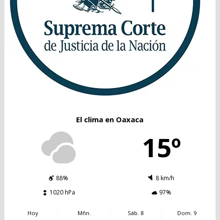
El clima en Oaxaca
15º
88%
8 km/h
1020 hPa
97%
Hoy
Mñn.
Sáb. 8
Dom. 9