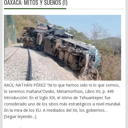
OAXACA: MITOS Y SUEÑOS (I)
RAÚL NATHÁN PÉREZ “Ni lo que hemos sido ni lo que somos,
lo seremos mañana”Ovidio, Metamorfosis, Libro XV, p. 449
Introducción: En el Siglo XIX, el Istmo de Tehuantepec fue
considerado uno de los sitios más estratégicos a nivel mundial.
En la mira de los EU. A mediados del XX, los gobiernos
emanados del PRI iniciaron una serie de proyectos, todos
[Seguir leyendo...]
fracasados. Puente Multimodal Transístmico, Corredor