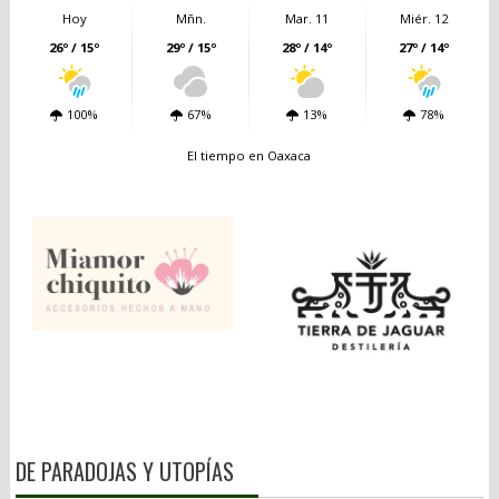
Hoy
Mñn.
Mar. 11
Miér. 12
26º / 15º
29º / 15º
28º / 14º
27º / 14º
100%
67%
13%
78%
El tiempo en Oaxaca
DE PARADOJAS Y UTOPÍAS