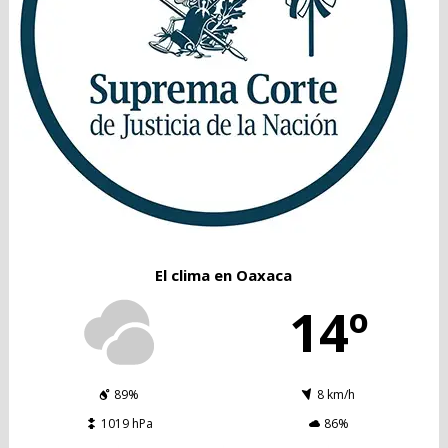
El clima en Oaxaca
14º
89%
8 km/h
1019 hPa
86%