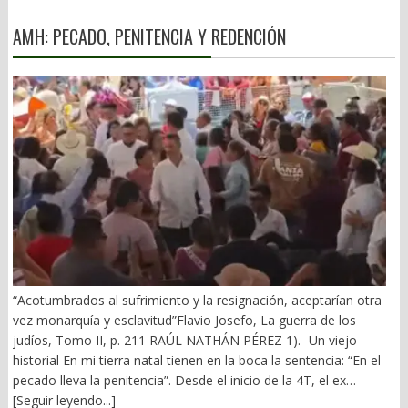
AMH: PECADO, PENITENCIA Y REDENCIÓN
“Acotumbrados al sufrimiento y la resignación, aceptarían otra
vez monarquía y esclavitud”Flavio Josefo, La guerra de los
judíos, Tomo II, p. 211 RAÚL NATHÁN PÉREZ 1).- Un viejo
historial En mi tierra natal tienen en la boca la sentencia: “En el
pecado lleva la penitencia”. Desde el inicio de la 4T, el ex
gobernador Alejandro Murat ha arrastrado un mal fario. El 21 de
[Seguir leyendo...]