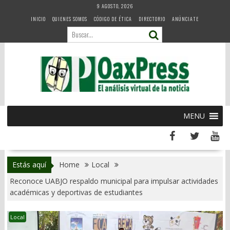
Skip
9 AGOSTO, 2026
to
INICIO
QUIENES SOMOS
CÓDIGO DE ÉTICA
DIRECTORIO
ANÚNCIATE
content
MENU
Estás aquí
Home
Local
Reconoce UABJO respaldo municipal para impulsar actividades
académicas y deportivas de estudiantes
Local