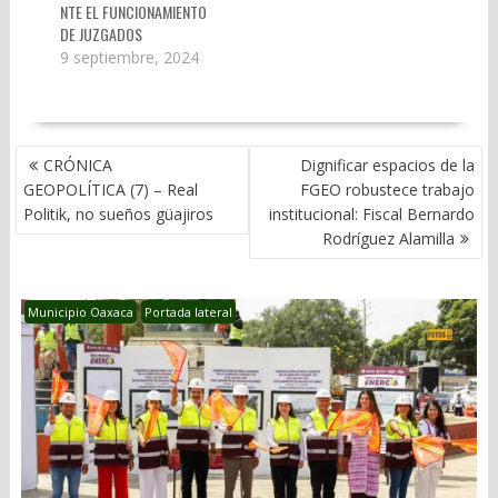
NTE EL FUNCIONAMIENTO
DE JUZGADOS
9 septiembre, 2024
NAVEGACIÓN
CRÓNICA
Dignificar espacios de la
DE
GEOPOLÍTICA (7) – Real
FGEO robustece trabajo
ENTRADAS
Politik, no sueños güajiros
institucional: Fiscal Bernardo
Rodríguez Alamilla
Municipio Oaxaca
Portada lateral