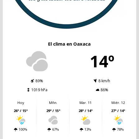
El clima en Oaxaca
14º
89%
8 km/h
1019 hPa
86%
Hoy
Mñn.
Mar. 11
Miér. 12
26º / 15º
29º / 15º
28º / 14º
27º / 14º
100%
67%
13%
78%