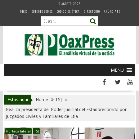
Skip
9 AGOSTO, 2026
to
INICIO
QUIENES SOMOS
CÓDIGO DE ÉTICA
DIRECTORIO
ANÚNCIATE
content
MENU
Estás aquí
Home
TSJ
Realiza presidenta del Poder Judicial del Estadorecorrido por
Juzgados Civiles y Familiares de Etla
Portada lateral
TSJ