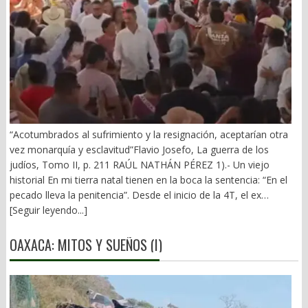
“Acotumbrados al sufrimiento y la resignación, aceptarían otra
vez monarquía y esclavitud”Flavio Josefo, La guerra de los
judíos, Tomo II, p. 211 RAÚL NATHÁN PÉREZ 1).- Un viejo
historial En mi tierra natal tienen en la boca la sentencia: “En el
pecado lleva la penitencia”. Desde el inicio de la 4T, el ex
gobernador Alejandro Murat ha arrastrado un mal fario. El 21 de
[Seguir leyendo...]
diciembre de 2018 vivió los 10 minutos más largos de su vida.
Primera visita de AMLO a Oaxaca y una prolongada rechifla. (El
OAXACA: MITOS Y SUEÑOS (I)
Imparcial, 22/12/2018). Y vino la defensa del pupilo de
Monsiváis: “respeto las discrepancias… Alejandro es aliado… nos
está ayudando mucho”. Fue el inicio del periplo de Murat en el
terreno fangoso del poder obradorista. Se dobló ante el Mesías