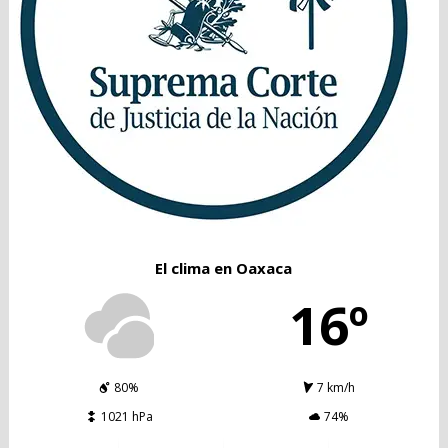
El clima en Oaxaca
16º
80%
7 km/h
1021 hPa
74%