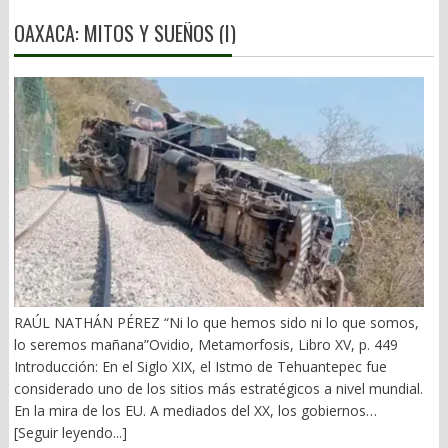
OAXACA: MITOS Y SUEÑOS (I)
RAÚL NATHÁN PÉREZ “Ni lo que hemos sido ni lo que somos,
lo seremos mañana”Ovidio, Metamorfosis, Libro XV, p. 449
Introducción: En el Siglo XIX, el Istmo de Tehuantepec fue
considerado uno de los sitios más estratégicos a nivel mundial.
En la mira de los EU. A mediados del XX, los gobiernos
emanados del PRI iniciaron una serie de proyectos, todos
[Seguir leyendo...]