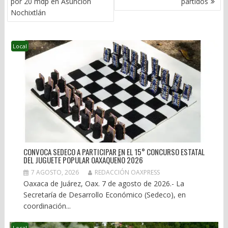
por 20 mdp en Asunción
partidos
ENTRADAS
Nochixtlán
Local
CONVOCA SEDECO A PARTICIPAR EN EL 15° CONCURSO ESTATAL
DEL JUGUETE POPULAR OAXAQUEÑO 2026
7 AGOSTO, 2026
REDACCIÓN OAXPRESS
Oaxaca de Juárez, Oax. 7 de agosto de 2026.- La
Secretaría de Desarrollo Económico (Sedeco), en
coordinación...
Local