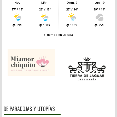
Hoy
Mñn.
Dom. 9
Lun. 10
27º / 16º
26º / 13º
27º / 14º
29º / 14º
99%
100%
100%
75%
El tiempo en Oaxaca
DE PARADOJAS Y UTOPÍAS