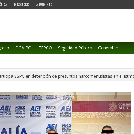
ÉTICA
DIRECTORIO
ANÚNCIATE
reso
OGAIPO
IEEPCO
Seguridad Pública
General
articipa SSPC en detención de presuntos narcomenudistas en el Ist