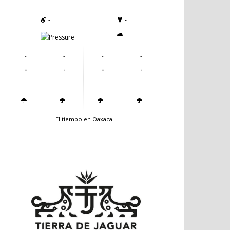
-
-
-
-
-
-
-
-
-
-
-
-
-
-
-
-
El tiempo en Oaxaca