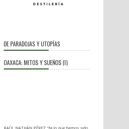
DE PARADOJAS Y UTOPÍAS
OAXACA: MITOS Y SUEÑOS (I)
RAÚL NATHÁN PÉREZ “Ni lo que hemos sido