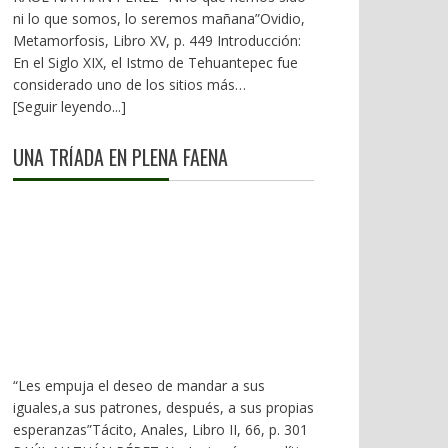
ni lo que somos, lo seremos mañana”Ovidio,
Metamorfosis, Libro XV, p. 449 Introducción:
En el Siglo XIX, el Istmo de Tehuantepec fue
considerado uno de los sitios más
estratégicos a nivel mundial. En la mira de los
[Seguir leyendo...]
EU. A mediados del XX, los gobiernos
emanados del PRI iniciaron una serie de
UNA TRÍADA EN PLENA FAENA
proyectos, todos fracasados. Puente
Multimodal Transístmico, Corredor
Transístmico, Proyecto Alfa-Omega, Plan
Puebla-Panamá y otros. En 2018, la 4T volvió
a la carga, considerándolo uno de sus
proyectos emblemáticos. El costo fue
altísimo, permeado por la corrupción y la
complicidad. Sobre la vieja vía inaugurada por
el general Porfirio Díaz (1907), se montaron
nuevas vías. En 2026 sigue siendo un fiasco.
“Les empuja el deseo de mandar a sus
1).- La primera falacia Se ha dicho que el
iguales,a sus patrones, después, a sus propias
Corredor Interoceánico del Istmo de
esperanzas”Tácito, Anales, Libro II, 66, p. 301
Tehuantepec (CIIT), competiría con el Canal