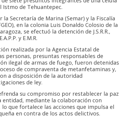
n de siete presuntos integrantes de una célula
l Istmo de Tehuantepec.
la Secretaría de Marina (Semar) y la Fiscalía
GEO), en la colonia Luis Donaldo Colosio de la
ragoza, se efectuó la detención de J.S.R.R.,
 E.A.P.P. y E.M.R.
ión realizada por la Agencia Estatal de
 las personas, presuntas responsables de
ción ilegal de armas de fuego, fueron detenidas
roceso de compraventa de metanfetaminas y,
on a disposición de la autoridad
igaciones de ley.
refrenda su compromiso por restablecer la paz
la entidad, mediante la colaboración con
, lo que fortalece las acciones que impulsa el
eña en contra de los actos delictivos.