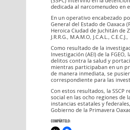
(SSPC) intervino en la detenció
dedicada al narcomenudeo en e
En un operativo encabezado por 
General del Estado de Oaxaca (F
Heroica Ciudad de Juchitán de Za
J.R.R.G., M.A.M.O, J.C.A.L., C.E.C.J.,
Como resultado de la investigac
Investigación (AEI) de la FGEO,
delitos contra la salud y porta
mientras participaban en un p
de manera inmediata, se pusier
correspondiente para las invest
Con estos resultados, la SSCP 
social en las ocho regiones de 
instancias estatales y federales
Gobierno de la Primavera Oaxaqu
COMPÁRTELO: