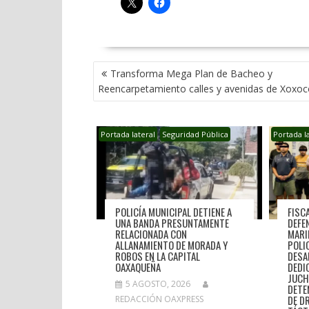
NAVEGACIÓN
Transforma Mega Plan de Bacheo y
DE
Reencarpetamiento calles y avenidas de Xoxoc
ENTRADAS
Portada lateral
Seguridad Pública
Portada l
POLICÍA MUNICIPAL DETIENE A
FISC
UNA BANDA PRESUNTAMENTE
DEFE
RELACIONADA CON
MARI
ALLANAMIENTO DE MORADA Y
POLI
ROBOS EN LA CAPITAL
DESA
OAXAQUEÑA
DEDI
JUCH
5 AGOSTO, 2026
DETE
DE D
REDACCIÓN OAXPRESS