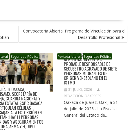
Convocatoria Abierta: Programa de Vinculación para el
otlán
Desarrollo Profesional
EJECUTA FGEO ORDEN DE
ateral
Seguridad Pública
Portada lateral
Seguridad Pública
APREHENSIÓN CONTRA
PROBABLE RESPONSABLE DE
SECUESTRO AGRAVADO DE SIETE
PERSONAS MIGRANTES DE
ORIGEN VENEZOLANO EN EL
ISTMO
ALÍA DE OAXACA,
31 JULIO, 2026
NSAMX, SECRETARÍA DE
REDACCIÓN OAXPRESS
NA, GUARDIA NACIONAL Y
Oaxaca de Juárez, Oax., a 31
CÍA ESTATAL SSPC OAXACA,
RTICULAN CÉLULAS
de julio de 2026.- La Fiscalía
CADAS A LA EXTORSIÓN EN
General del Estado de...
ITÁN; HAY 11 PERSONAS
NIDAS Y ASEGURAMIENTOS
ROGA, ARMA Y EQUIPO