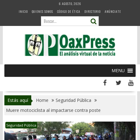
Skip
6 AGOSTO, 2026
to
INICIO
QUIENES SOMOS
CÓDIGO DE ÉTICA
DIRECTORIO
ANÚNCIATE
content
MENU
Estás aquí
Home
Seguridad Pública
Muere motociclista al impactarse contra poste
Seguridad Pública