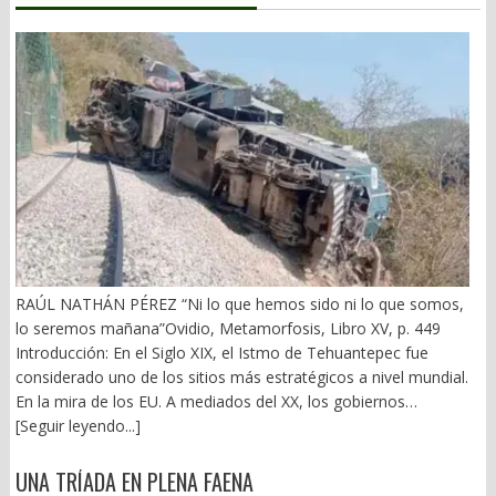
RAÚL NATHÁN PÉREZ “Ni lo que hemos sido ni lo que somos,
lo seremos mañana”Ovidio, Metamorfosis, Libro XV, p. 449
Introducción: En el Siglo XIX, el Istmo de Tehuantepec fue
considerado uno de los sitios más estratégicos a nivel mundial.
En la mira de los EU. A mediados del XX, los gobiernos
emanados del PRI iniciaron una serie de proyectos, todos
[Seguir leyendo...]
fracasados. Puente Multimodal Transístmico, Corredor
Transístmico, Proyecto Alfa-Omega, Plan Puebla-Panamá y
UNA TRÍADA EN PLENA FAENA