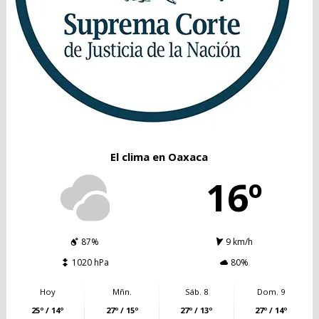
El clima en Oaxaca
16º
87%
9 km/h
1020 hPa
80%
Hoy
Mñn.
Sáb. 8
Dom. 9
25º / 14º
27º / 15º
27º / 13º
27º / 14º