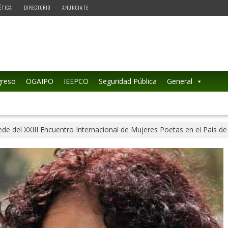
ÉTICA
DIRECTORIO
ANÚNCIATE
reso
OGAIPO
IEEPCO
Seguridad Pública
General
de del XXIII Encuentro Internacional de Mujeres Poetas en el País de