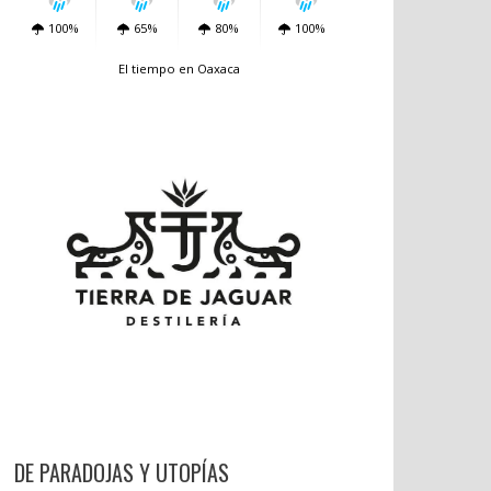
100%
65%
80%
100%
El tiempo en Oaxaca
DE PARADOJAS Y UTOPÍAS