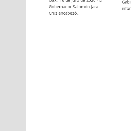
Oax., 16 de julio de 2026.- El
Gabi
Gobernador Salomón Jara
infor
Cruz encabezó...