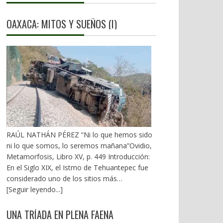
OAXACA: MITOS Y SUEÑOS (I)
RAÚL NATHÁN PÉREZ “Ni lo que hemos sido
ni lo que somos, lo seremos mañana”Ovidio,
Metamorfosis, Libro XV, p. 449 Introducción:
En el Siglo XIX, el Istmo de Tehuantepec fue
considerado uno de los sitios más
estratégicos a nivel mundial. En la mira de los
[Seguir leyendo...]
EU. A mediados del XX, los gobiernos
emanados del PRI iniciaron una serie de
UNA TRÍADA EN PLENA FAENA
proyectos, todos fracasados. Puente