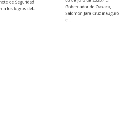
03 de julio de 2026.- El
nete de Seguridad
Gobernador de Oaxaca,
ma los logros del...
Salomón Jara Cruz inauguró
el...