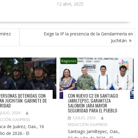
12 abril, 2025
amírez
Exige la IP la presencia de la Gendarmería en
Juchitán.
Regiones
PERSONAS DETENIDAS CON
CON NUEVO C2 EN SANTIAGO
LAN JUCHITÁN: GABINETE DE
JAMILTEPEC, GARANTIZA
RIDAD
SALOMÓN JARA MAYOR
SEGURIDAD PARA EL PUEBLO
 JULIO, 2026
3 JULIO, 2026
CCIÓN OAXPRESS
REDACCIÓN OAXPRESS
ca de Juárez, Oax., 16
Santiago Jamiltepec, Oax.,
lio de 2026.- El