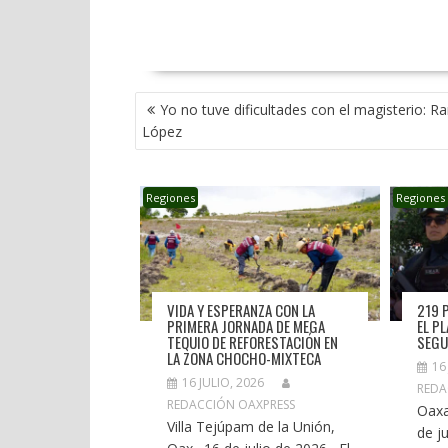
NAVEGACIÓN
Yo no tuve dificultades con el magisterio: R
DE
López
ENTRADAS
Regiones
Regiones
VIDA Y ESPERANZA CON LA
219 
PRIMERA JORNADA DE MEGA
EL P
TEQUIO DE REFORESTACIÓN EN
SEGU
LA ZONA CHOCHO-MIXTECA
16
16 JULIO, 2026
REDA
REDACCIÓN OAXPRESS
Oaxa
Villa Tejúpam de la Unión,
de ju