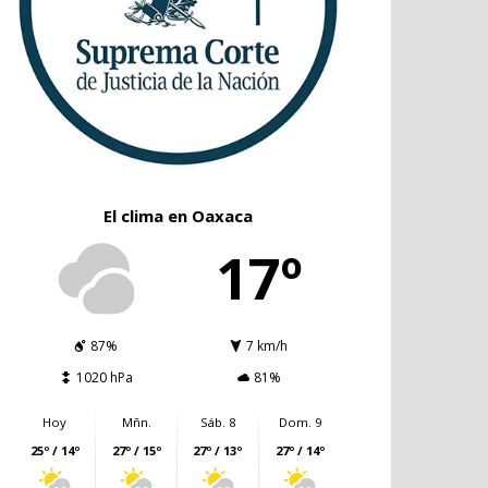
El clima en Oaxaca
17º
87%
7 km/h
1020 hPa
81%
Hoy
Mñn.
Sáb. 8
Dom. 9
25º / 14º
27º / 15º
27º / 13º
27º / 14º