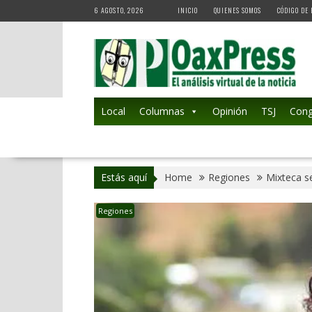
Skip
6 AGOSTO, 2026
INICIO
QUIENES SOMOS
CÓDIGO DE 
to
content
Local
Columnas
Opinión
TSJ
Cong
Estás aquí
Home
Regiones
Mixteca se
Regiones