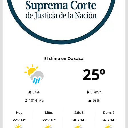
El clima en Oaxaca
25º
54%
5 km/h
1014 hPa
93%
Hoy
Mñn.
Sáb. 8
Dom. 9
25º / 14º
27º / 16º
28º / 14º
26º / 14º