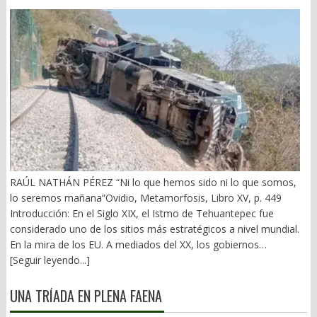
RAÚL NATHÁN PÉREZ “Ni lo que hemos sido ni lo que somos,
lo seremos mañana”Ovidio, Metamorfosis, Libro XV, p. 449
Introducción: En el Siglo XIX, el Istmo de Tehuantepec fue
considerado uno de los sitios más estratégicos a nivel mundial.
En la mira de los EU. A mediados del XX, los gobiernos
emanados del PRI iniciaron una serie de proyectos, todos
[Seguir leyendo...]
fracasados. Puente Multimodal Transístmico, Corredor
Transístmico, Proyecto Alfa-Omega, Plan Puebla-Panamá y
UNA TRÍADA EN PLENA FAENA
otros. En 2018, la 4T volvió a la carga, considerándolo uno de