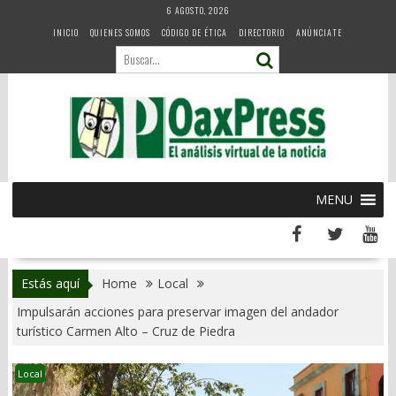
Skip
6 AGOSTO, 2026
to
INICIO
QUIENES SOMOS
CÓDIGO DE ÉTICA
DIRECTORIO
ANÚNCIATE
content
MENU
Estás aquí
Home
Local
Impulsarán acciones para preservar imagen del andador
turístico Carmen Alto – Cruz de Piedra
Local