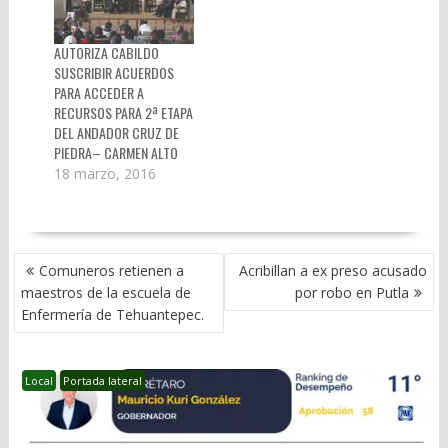
AUTORIZA CABILDO
SUSCRIBIR ACUERDOS
PARA ACCEDER A
RECURSOS PARA 2ª ETAPA
DEL ANDADOR CRUZ DE
PIEDRA– CARMEN ALTO
18 marzo, 2016
NAVEGACIÓN
Comuneros retienen a
Acribillan a ex preso acusado
DE
maestros de la escuela de
por robo en Putla
ENTRADAS
Enfermería de Tehuantepec.
Local
Portada lateral