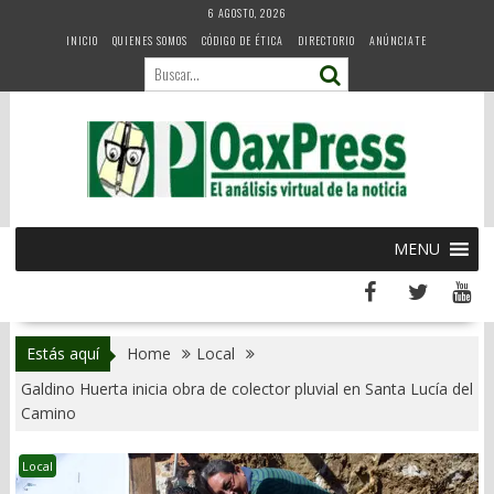
Skip
6 AGOSTO, 2026
to
INICIO
QUIENES SOMOS
CÓDIGO DE ÉTICA
DIRECTORIO
ANÚNCIATE
content
MENU
Estás aquí
Home
Local
Galdino Huerta inicia obra de colector pluvial en Santa Lucía del
Camino
Local