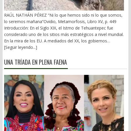
RAÚL NATHÁN PÉREZ “Ni lo que hemos sido ni lo que somos,
lo seremos mañana”Ovidio, Metamorfosis, Libro XV, p. 449
Introducción: En el Siglo XIX, el Istmo de Tehuantepec fue
considerado uno de los sitios más estratégicos a nivel mundial.
En la mira de los EU. A mediados del XX, los gobiernos
emanados del PRI iniciaron una serie de proyectos, todos
[Seguir leyendo...]
fracasados. Puente Multimodal Transístmico, Corredor
Transístmico, Proyecto Alfa-Omega, Plan Puebla-Panamá y
UNA TRÍADA EN PLENA FAENA
otros. En 2018, la 4T volvió a la carga, considerándolo uno de
sus proyectos emblemáticos. El costo fue altísimo, permeado
por la corrupción y la complicidad. Sobre la vieja vía inaugurada
por el general Porfirio Díaz (1907), se montaron nuevas vías. En
2026 sigue siendo un fiasco. 1).- La primera falacia Se ha dicho
que el Corredor Interoceánico del Istmo de Tehuantepec (CIIT),
competiría con el Canal de Panamá. Falso. Un ejemplo: Éste
movilizó en sus esclusas originales y ampliadas en 2025, 489.1
millones de toneladas de carga. En 2 años, el CIIT sólo movió
1.1 millones. La línea Z del vapuleado Tren Interoceánico
proyectó el transporte de 1.4 millones de pasajeros al año, con