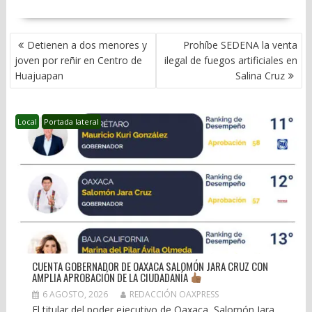
NAVEGACIÓN
Detienen a dos menores y
Prohíbe SEDENA la venta
DE
joven por reñir en Centro de
ilegal de fuegos artificiales en
ENTRADAS
Huajuapan
Salina Cruz
Local
Portada lateral
CUENTA GOBERNADOR DE OAXACA SALOMÓN JARA CRUZ CON
AMPLIA APROBACIÓN DE LA CIUDADANÍA
6 AGOSTO, 2026
REDACCIÓN OAXPRESS
El titular del poder ejecutivo de Oaxaca, Salomón Jara