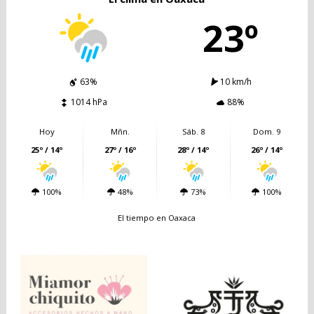
23º
63%
10 km/h
1014 hPa
88%
Hoy
Mñn.
Sáb. 8
Dom. 9
25º / 14º
27º / 16º
28º / 14º
26º / 14º
100%
48%
73%
100%
El tiempo en Oaxaca